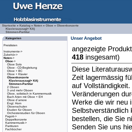
Startseite
»
Katalog
»
Noten
»
Oboe
»
Oboenkonzerte
Klavierauszug(= KA)
Stimmen-Partitur
Unser Angebot
Kategorien
Preislisten
angezeigte Produk
Instrumente->
Zubehör->
418
insgesamt)
Noten
->
Oboe
->
Oboe Solo
Diese Literaturausw
Oboe - CD-Begleitung
Oboe + BC
Oboe + Klavier
Zeit lagermässig f
Oboenkonzerte
Klavierauszug(= KA)
auf Vollständigkeit
Stimmen-Partitur
2 Oboen
3 und mehr Oboen
Veränderungen dur
Oboe, solistisch in Kammermusik
Bach Arien mit Oboe + EH
Werke die wir neu 
Oboe d´amore
Engl. Horn
Oboenschulen
Selbstverständlich 
Etuden für Oboen
Orchesterstudien für Oboen
Fagott->
bestellen, die Sie 
Doppelkonzerte
Kammermusik->
Senden Sie uns hie
Partituren
Fachbücher