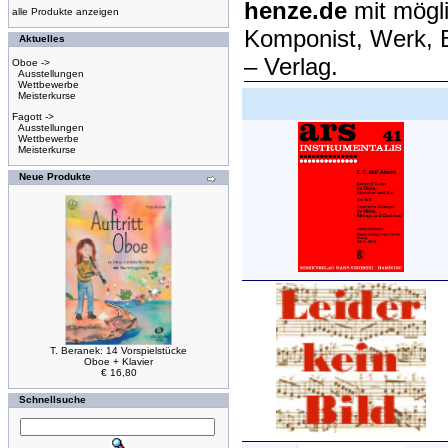
henze.de
mit mögl
alle Produkte anzeigen
Komponist, Werk, 
Aktuelles
– Verlag.
Oboe ->
Ausstellungen
Wettbewerbe
Meisterkurse
Fagott ->
Ausstellungen
Wettbewerbe
Meisterkurse
Neue Produkte
T. Beranek: 14 Vorspielstücke
Oboe + Klavier
€ 16,80
Schnellsuche