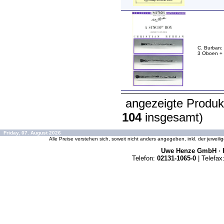
C. Burban: 
3 Oboen + 
angezeigte Produk
104
insgesamt)
Friday, 07. August 2026
Alle Preise verstehen sich, soweit nicht anders angegeben, inkl. der jeweil
Uwe Henze GmbH · K
Telefon:
02131-1065-0
| Telefax