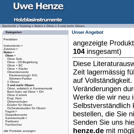
Startseite
»
Katalog
»
Noten
»
Oboe
»
3 und mehr Oboen
Unser Angebot
Kategorien
Preislisten
angezeigte Produk
Instrumente->
Zubehör->
104
insgesamt)
Noten
->
Oboe
->
Oboe Solo
Diese Literaturausw
Oboe - CD-Begleitung
Oboe + BC
Oboe + Klavier
Zeit lagermässig f
Oboenkonzerte
Klavierauszug(= KA)
auf Vollständigkeit
Stimmen-Partitur
2 Oboen
3 und mehr Oboen
Veränderungen dur
Oboe, solistisch in Kammermusik
Bach Arien mit Oboe + EH
Werke die wir neu 
Oboe d´amore
Engl. Horn
Oboenschulen
Selbstverständlich 
Etuden für Oboen
Orchesterstudien für Oboen
Fagott->
bestellen, die Sie 
Doppelkonzerte
Kammermusik->
Senden Sie uns hie
Partituren
Fachbücher
henze.de
mit mögl
alle Produkte anzeigen