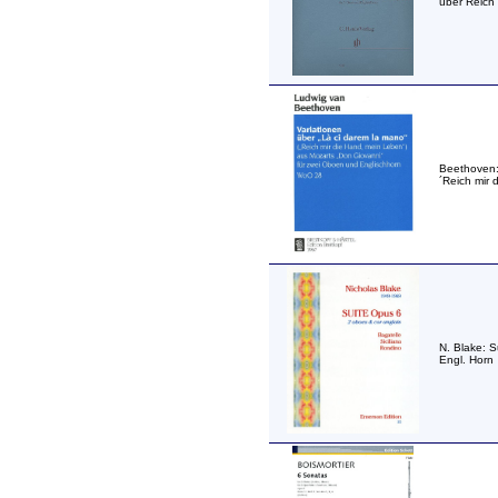
über Reich 
Beethoven:
´Reich mir
N. Blake: S
Engl. Horn