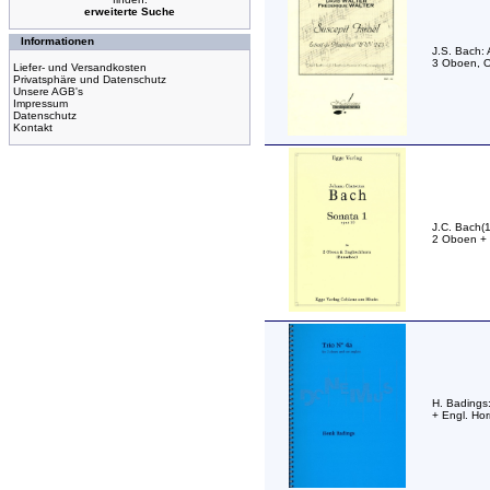
erweiterte Suche
Informationen
J.S. Bach: 
3 Oboen, O
Liefer- und Versandkosten
Privatsphäre und Datenschutz
Unsere AGB's
Impressum
Datenschutz
Kontakt
J.C. Bach(1
2 Oboen + 
H. Badings:
+ Engl. Hor