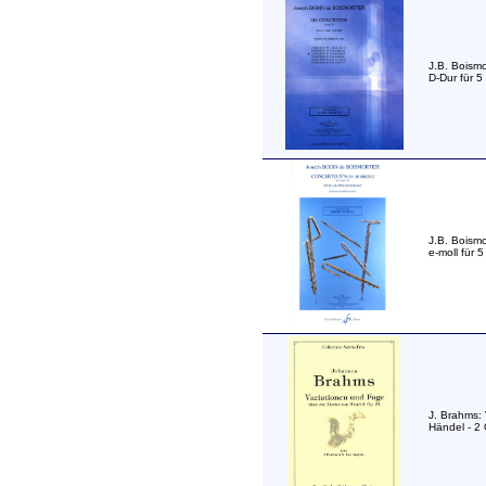
J.B. Boismo
D-Dur für 5
J.B. Boismo
e-moll für 
J. Brahms:
Händel - 2