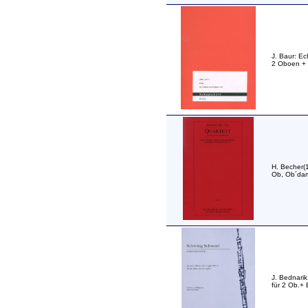
J. Baur: Ec
2 Oboen + 
H. Becher(
Ob, Ob´dam
J. Bednari
für 2 Ob.+ 