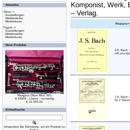
Komponist, Werk, 
Aktuelles
– Verlag.
Oboe ->
Ausstellungen
Wettbewerbe
Meisterkurse
Produkte+
Fagott ->
Ausstellungen
Wettbewerbe
Meisterkurse
Neue Produkte
J.S. Bach: 
ruft uns di
Marigaux Oboe Mod. 901
J.S. Bach:
# 43800 - 1Jahre - neuwertig
für 2 Oboe
€ 10.500,00
Schnellsuche
Verwenden Sie Stichworte, um ein Produkt zu
finden.