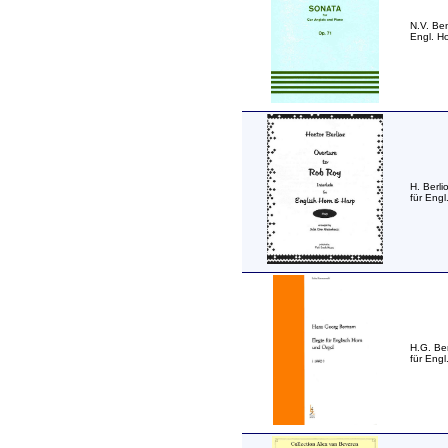
N.V. Be
Engl. Ho
H. Berli
für Engl
H.G. Ber
für Engl