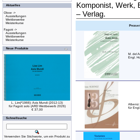
Komponist, Werk, 
Aktuelles
– Verlag.
Oboe ->
Ausstellungen
Wettbewerbe
Meisterkurse
Produk
Fagott ->
Ausstellungen
Wettbewerbe
Meisterkurse
Neue Produkte
M. del A
Engl. Ho
L. Lim(*1966): Axis Mundi (2012-13)
Albeniz
für Fagott solo (ARD Wettbewerb 2026)
für Engl
€ 37,00
Schnellsuche
Verwenden Sie Stichworte, um ein Produkt zu
finden.