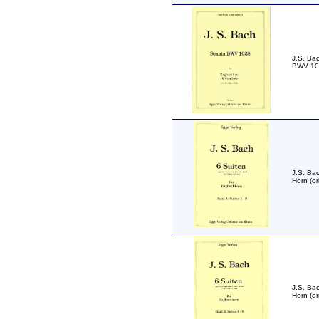
J.S. Ba
BWV 102
J.S. Bac
Horn (o
J.S. Bac
Horn (o