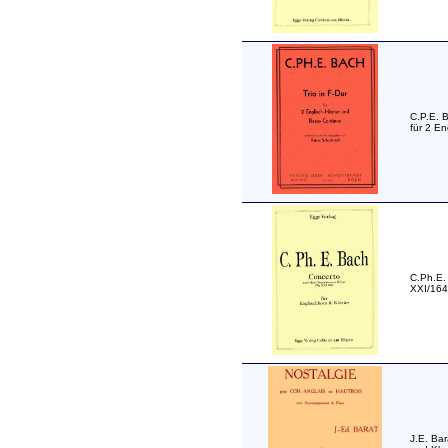
C.P.E. 
für 2 En
C.Ph.E.
XXI/164 
J.E. Bar