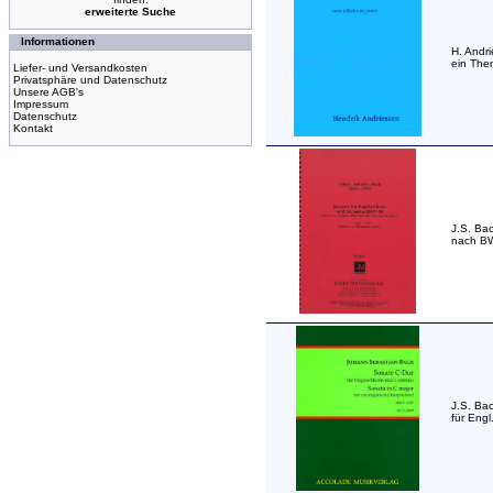
erweiterte Suche
Informationen
H. Andri
ein Them
Liefer- und Versandkosten
Privatsphäre und Datenschutz
Unsere AGB's
Impressum
Datenschutz
Kontakt
J.S. Bac
nach BW
J.S. Ba
für Engl