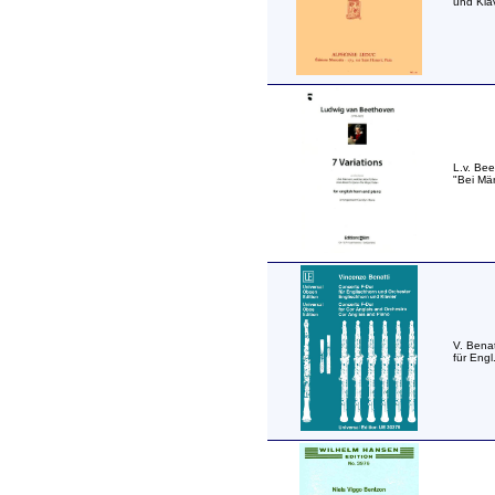
und Klav
L.v. Bee
"Bei Mä
V. Benat
für Engl