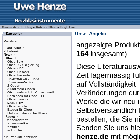
Startseite
»
Katalog
»
Noten
»
Oboe
»
Engl. Horn
Unser Angebot
Kategorien
Preislisten
angezeigte Produk
Instrumente->
Zubehör->
164
insgesamt)
Noten
->
Oboe
->
Oboe Solo
Diese Literaturausw
Oboe - CD-Begleitung
Oboe + BC
Oboe + Klavier
Zeit lagermässig f
Oboenkonzerte
Klavierauszug(= KA)
auf Vollständigkeit
Stimmen-Partitur
2 Oboen
3 und mehr Oboen
Veränderungen dur
Oboe, solistisch in Kammermusik
Bach Arien mit Oboe + EH
Werke die wir neu 
Oboe d´amore
Engl. Horn
Oboenschulen
Selbstverständlich 
Etuden für Oboen
Orchesterstudien für Oboen
Fagott->
bestellen, die Sie 
Doppelkonzerte
Kammermusik->
Senden Sie uns hie
Partituren
Fachbücher
henze.de
mit mögl
alle Produkte anzeigen