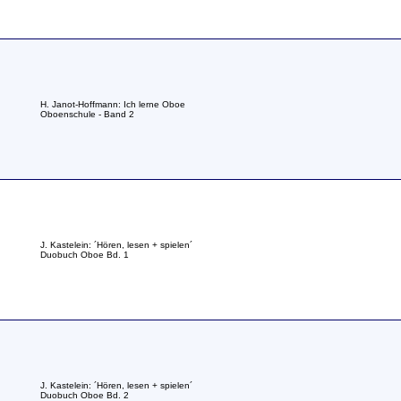
H. Janot-Hoffmann: Ich lerne Oboe
Oboenschule - Band 2
J. Kastelein: ´Hören, lesen + spielen´
Duobuch Oboe Bd. 1
J. Kastelein: ´Hören, lesen + spielen´
Duobuch Oboe Bd. 2