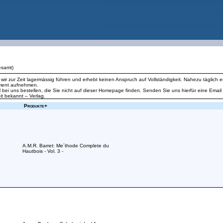
esamt)
ie wir zur Zeit lagermässig führen und erhebt keinen Anspruch auf Vollständigkeit. Nahezu tägl
iment aufnehmen.
l bei uns bestellen, die Sie nicht auf dieser Homepage finden. Senden Sie uns hierfür eine Emai
t bekannt – Verlag.
Produkte+
A.M.R. Barret: Me´thode Complete du
Hautbois - Vol. 3 -