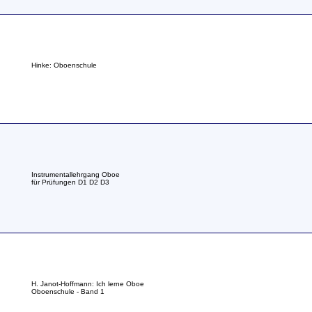
Hinke: Oboenschule
Instrumentallehrgang Oboe
für Prüfungen D1 D2 D3
H. Janot-Hoffmann: Ich lerne Oboe
Oboenschule - Band 1