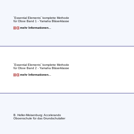
´Essential Elements´ komplette Methode
für Oboe Band 1 - Yamaha Bläserklasse
mehr Informationen...
´Essential Elements´ komplette Methode
für Oboe Band 2 - Yamaha Bläserklasse
mehr Informationen...
B. Heller-Meisenburg: Accelerando
Oboenschule für das Grundschulalter