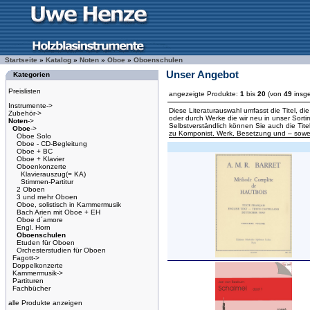
Startseite
»
Katalog
»
Noten
»
Oboe
»
Oboenschulen
Unser Angebot
Kategorien
Preislisten
angezeigte Produkte:
1
bis
20
(von
49
insg
Instrumente->
Diese Literaturauswahl umfasst die Titel, d
Zubehör->
oder durch Werke die wir neu in unser Sort
Noten
->
Selbstverständlich können Sie auch die Tite
Oboe
->
zu Komponist, Werk, Besetzung und – sowei
Oboe Solo
Oboe - CD-Begleitung
Oboe + BC
Oboe + Klavier
Oboenkonzerte
Klavierauszug(= KA)
Stimmen-Partitur
2 Oboen
3 und mehr Oboen
Oboe, solistisch in Kammermusik
Bach Arien mit Oboe + EH
Oboe d´amore
Engl. Horn
Oboenschulen
Etuden für Oboen
Orchesterstudien für Oboen
Fagott->
Doppelkonzerte
Kammermusik->
Partituren
Fachbücher
alle Produkte anzeigen