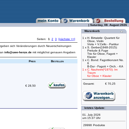
| Saturday, 08. August 2026
Warenkorb
1 x
H. Birtwistle: Quartett für
Seiten:
1
2
3
[nächste >>]
Oboe, Violin
Viola + V.Cello - Partitur
ich ergeben sich Veränderungen durch Neuerscheinungen
1 x
S. Gerber(1948-2015):
Prelude & Fuge
l an
info@uwe-henze.de
mit möglichst genauen Angaben
Trio für Oboe, Fagott +
Klavier
1 x
C. Bond: Fagottkonzert No.
Preis
Bestellen
6
B-Dur - Fagott + Orch. - KA
1 x
C. Nauheim(*1970): Im
Traum
für Oboe + Klavier
Gesamt:
€ 70,25
€ 28,50
letztes Update:
01. July 2026
um 15:37 Uhr
29998
Produkte