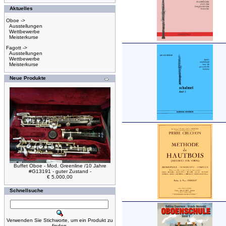
Aktuelles
Oboe ->
Ausstellungen
Wettbewerbe
Meisterkurse
Fagott ->
Ausstellungen
Wettbewerbe
Meisterkurse
Neue Produkte
Buffet Oboe - Mod. Greenline /10 Jahre
#G13191 - guter Zustand -
€ 5.000,00
Schnellsuche
Verwenden Sie Stichworte, um ein Produkt zu
finden.