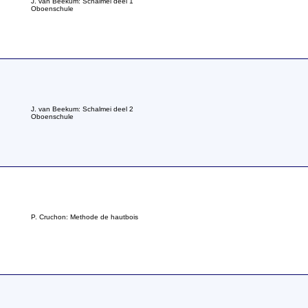
J. van Beekum: Schalmei deel 1
Oboenschule
J. van Beekum: Schalmei deel 2
Oboenschule
P. Cruchon: Methode de hautbois