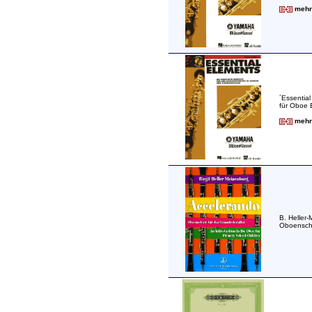
mehr 
´Essentia
für Oboe 
mehr 
B. Heller
Oboenschu