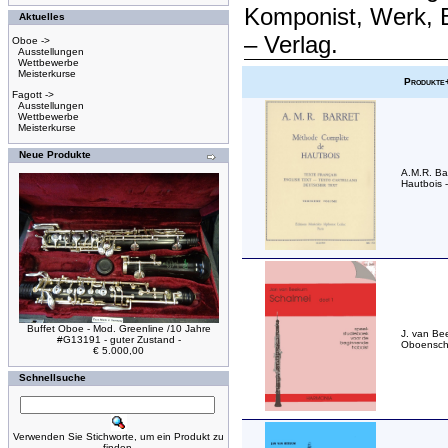
Komponist, Werk, 
Aktuelles
– Verlag.
Oboe ->
Ausstellungen
Wettbewerbe
Meisterkurse
Produkte
Fagott ->
Ausstellungen
Wettbewerbe
Meisterkurse
Neue Produkte
A.M.R. Ba
Hautbois -
Buffet Oboe - Mod. Greenline /10 Jahre
J. van Be
#G13191 - guter Zustand -
Oboensch
€ 5.000,00
Schnellsuche
Verwenden Sie Stichworte, um ein Produkt zu
finden.