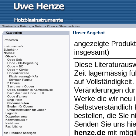
Startseite
»
Katalog
»
Noten
»
Oboe
»
Oboenschulen
Unser Angebot
Kategorien
Preislisten
angezeigte Produk
Instrumente->
Zubehör->
insgesamt)
Noten
->
Oboe
->
Oboe Solo
Diese Literaturausw
Oboe - CD-Begleitung
Oboe + BC
Oboe + Klavier
Zeit lagermässig f
Oboenkonzerte
Klavierauszug(= KA)
auf Vollständigkeit
Stimmen-Partitur
2 Oboen
3 und mehr Oboen
Veränderungen dur
Oboe, solistisch in Kammermusik
Bach Arien mit Oboe + EH
Werke die wir neu 
Oboe d´amore
Engl. Horn
Oboenschulen
Selbstverständlich 
Etuden für Oboen
Orchesterstudien für Oboen
Fagott->
bestellen, die Sie 
Doppelkonzerte
Kammermusik->
Senden Sie uns hie
Partituren
Fachbücher
henze.de
mit mögl
alle Produkte anzeigen