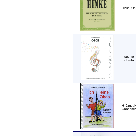
Hinke: Ob
Instrumen
für Prüfu
H. Janot-
Oboensch