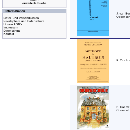
erweiterte Suche
Informationen
J. van Be
Oboensch
Liefer- und Versandkosten
Privatsphäre und Datenschutz
Unsere AGB's
Impressum
Datenschutz
Kontakt
P. Crucho
B. Doeme
Oboenschu