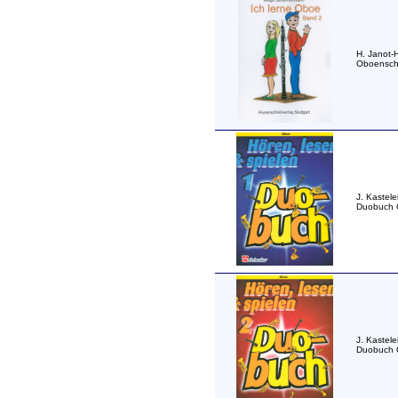
H. Janot-
Oboensch
J. Kastele
Duobuch 
J. Kastele
Duobuch 