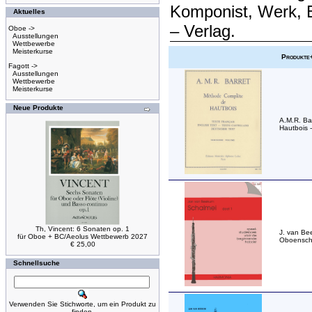
Komponist, Werk, 
Aktuelles
– Verlag.
Oboe ->
Ausstellungen
Wettbewerbe
Meisterkurse
Produkte
Fagott ->
Ausstellungen
Wettbewerbe
Meisterkurse
Neue Produkte
A.M.R. Ba
Hautbois -
Th, Vincent: 6 Sonaten op. 1
J. van Be
für Oboe + BC/Aeolus Wettbewerb 2027
Oboensch
€ 25,00
Schnellsuche
Verwenden Sie Stichworte, um ein Produkt zu
finden.