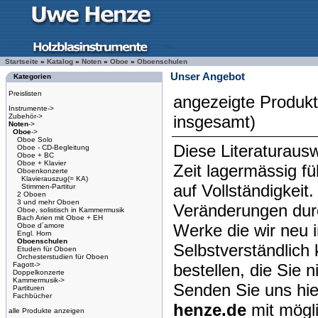
Startseite
»
Katalog
»
Noten
»
Oboe
»
Oboenschulen
Unser Angebot
Kategorien
Preislisten
angezeigte Produk
Instrumente->
Zubehör->
insgesamt)
Noten
->
Oboe
->
Oboe Solo
Diese Literaturausw
Oboe - CD-Begleitung
Oboe + BC
Oboe + Klavier
Zeit lagermässig f
Oboenkonzerte
Klavierauszug(= KA)
auf Vollständigkeit
Stimmen-Partitur
2 Oboen
3 und mehr Oboen
Veränderungen dur
Oboe, solistisch in Kammermusik
Bach Arien mit Oboe + EH
Werke die wir neu 
Oboe d´amore
Engl. Horn
Oboenschulen
Selbstverständlich 
Etuden für Oboen
Orchesterstudien für Oboen
Fagott->
bestellen, die Sie 
Doppelkonzerte
Kammermusik->
Senden Sie uns hie
Partituren
Fachbücher
henze.de
mit mögl
alle Produkte anzeigen