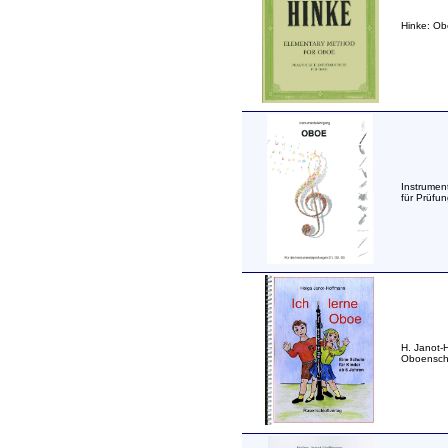
Hinke: Ob
Instrumen
für Prüfu
H. Janot-
Oboensch