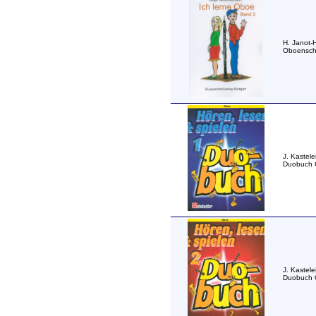
H. Janot-
Oboensch
J. Kastele
Duobuch 
J. Kastele
Duobuch 