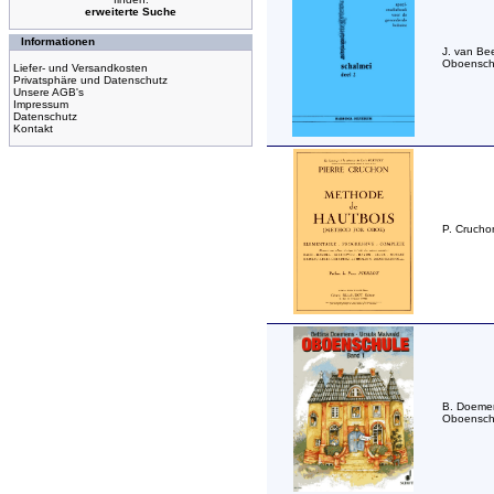
erweiterte Suche
Informationen
J. van Be
Oboensch
Liefer- und Versandkosten
Privatsphäre und Datenschutz
Unsere AGB's
Impressum
Datenschutz
Kontakt
P. Crucho
B. Doeme
Oboenschu