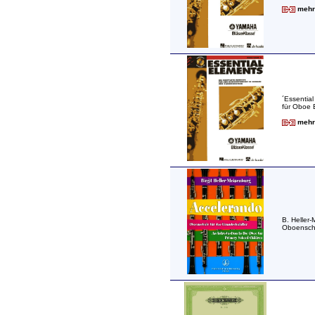
mehr 
´Essentia
für Oboe 
mehr 
B. Heller
Oboenschu