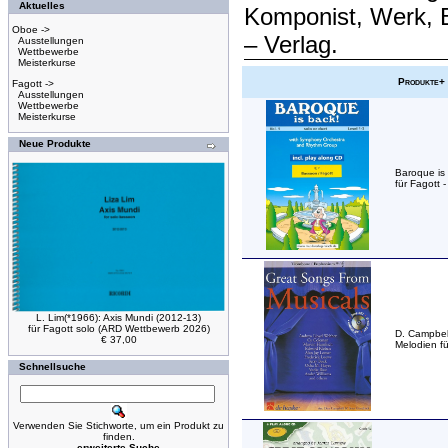
Aktuelles
Komponist, Werk, 
Oboe ->
– Verlag.
Ausstellungen
Wettbewerbe
Meisterkurse
Produkte+
Fagott ->
Ausstellungen
Wettbewerbe
Meisterkurse
Neue Produkte
Baroque is 
für Fagott 
L. Lim(*1966): Axis Mundi (2012-13)
für Fagott solo (ARD Wettbewerb 2026)
D. Campbell
€ 37,00
Melodien f
Schnellsuche
Verwenden Sie Stichworte, um ein Produkt zu
finden.
erweiterte Suche