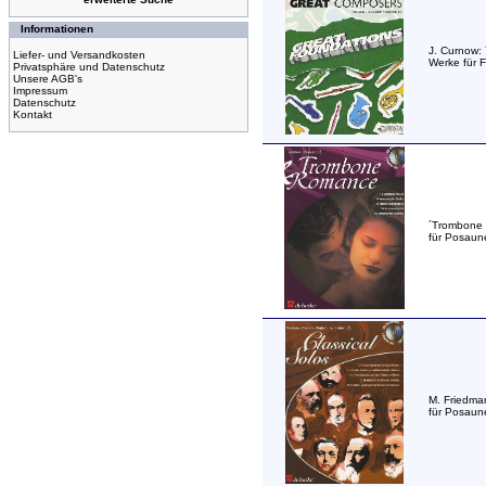
Informationen
J. Curnow:
Liefer- und Versandkosten
Werke für 
Privatsphäre und Datenschutz
Unsere AGB's
Impressum
Datenschutz
Kontakt
´Trombone
für Posaun
M. Friedman
für Posaun