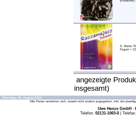
(Posaune) 
S. Watts:´
Fagott + CD
angezeigte Produk
insgesamt)
Thursday, 06. August 2026
Alle Preise verstehen sich, soweit nicht anders angegeben, inkl. der jeweil
Uwe Henze GmbH · K
Telefon:
02131-1065-0
| Telefax