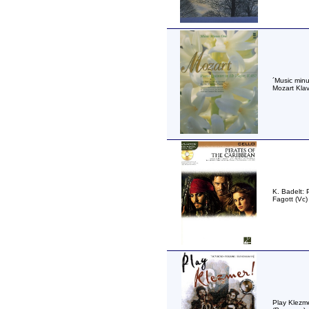
´Music minu
Mozart Klav
K. Badelt: 
Fagott (Vc)
Play Klezme