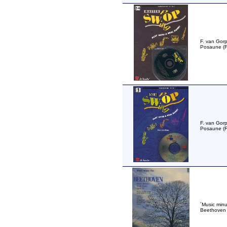
F. van Gorp
Posaune (F
F. van Gorp
Posaune (F
´Music minu
Beethoven K