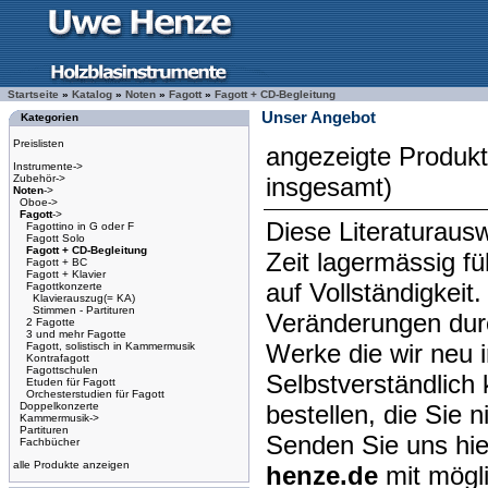
Startseite
»
Katalog
»
Noten
»
Fagott
»
Fagott + CD-Begleitung
Unser Angebot
Kategorien
Preislisten
angezeigte Produk
Instrumente->
Zubehör->
insgesamt)
Noten
->
Oboe->
Fagott
->
Diese Literaturausw
Fagottino in G oder F
Fagott Solo
Fagott + CD-Begleitung
Zeit lagermässig f
Fagott + BC
Fagott + Klavier
auf Vollständigkeit
Fagottkonzerte
Klavierauszug(= KA)
Stimmen - Partituren
Veränderungen dur
2 Fagotte
3 und mehr Fagotte
Werke die wir neu 
Fagott, solistisch in Kammermusik
Kontrafagott
Fagottschulen
Selbstverständlich 
Etuden für Fagott
Orchesterstudien für Fagott
Doppelkonzerte
bestellen, die Sie 
Kammermusik->
Partituren
Senden Sie uns hie
Fachbücher
alle Produkte anzeigen
henze.de
mit mögl