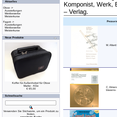
Aktuelles
Komponist, Werk, 
Oboe ->
– Verlag.
Ausstellungen
Wettbewerbe
Meisterkurse
Produkt
Fagott ->
Ausstellungen
Wettbewerbe
Meisterkurse
Neue Produkte
M. Allard
Koffer für Außenhobel für Oboe
Marke - KGe
C. Almen
€ 65,00
blasens-
Schnellsuche
Verwenden Sie Stichworte, um ein Produkt zu
finden.
erweiterte Suche