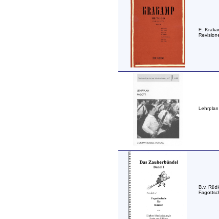
E. Kraka
Revision
Lehrplan
B.v. Rüd
Fagottsc