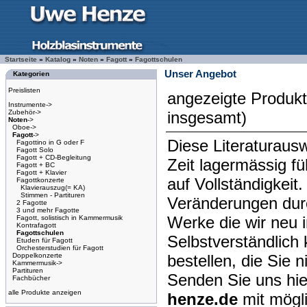
Startseite
»
Katalog
»
Noten
»
Fagott
»
Fagottschulen
Unser Angebot
Kategorien
Preislisten
angezeigte Produk
Instrumente->
Zubehör->
insgesamt)
Noten
->
Oboe->
Fagott
->
Diese Literaturausw
Fagottino in G oder F
Fagott Solo
Fagott + CD-Begleitung
Zeit lagermässig f
Fagott + BC
Fagott + Klavier
auf Vollständigkeit
Fagottkonzerte
Klavierauszug(= KA)
Stimmen - Partituren
Veränderungen dur
2 Fagotte
3 und mehr Fagotte
Werke die wir neu 
Fagott, solistisch in Kammermusik
Kontrafagott
Fagottschulen
Selbstverständlich 
Etuden für Fagott
Orchesterstudien für Fagott
Doppelkonzerte
bestellen, die Sie 
Kammermusik->
Partituren
Senden Sie uns hie
Fachbücher
alle Produkte anzeigen
henze.de
mit mögl