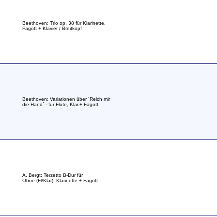
Beethoven: Trio op. 38 für Klarinette,
Fagott + Klavier / Breitkopf
Beethoven: Variationen über ´Reich mir
die Hand´ - für Flöte, Klar.+ Fagott
A. Bergt: Terzetto B-Dur für
Oboe (Fl/Klar), Klarinette + Fagott