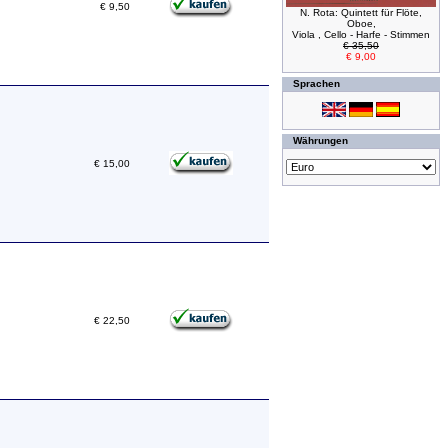
€ 9,50
N. Rota: Quintett für Flöte,
Oboe,
Viola , Cello - Harfe - Stimmen
€ 35,50
€ 9,00
Sprachen
Währungen
€ 15,00
€ 22,50