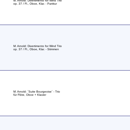
M. Arnold: Divertimento for Wind Trio
op. 37 / Fl., Oboe, Klar. - Partitur
M. Arnold: Divertimento for Wind Trio
op. 37 / Fl., Oboe, Klar. - Stimmen
M. Arnold: ´Suite Bourgeoise´ - Trio
für Flöte, Oboe + Klavier