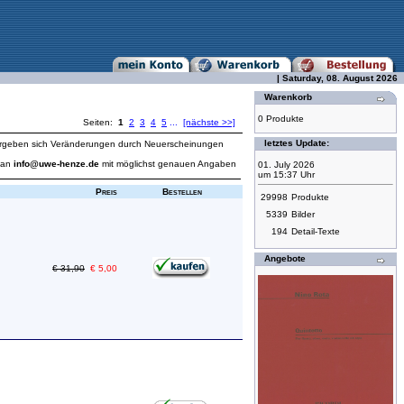
| Saturday, 08. August 2026
Warenkorb
0 Produkte
Seiten:
1
2
3
4
5
...
[nächste >>]
letztes Update:
ich ergeben sich Veränderungen durch Neuerscheinungen
l an
info@uwe-henze.de
mit möglichst genauen Angaben
01. July 2026
um 15:37 Uhr
Preis
Bestellen
29998
Produkte
5339
Bilder
194
Detail-Texte
Angebote
€ 31,90
€ 5,00