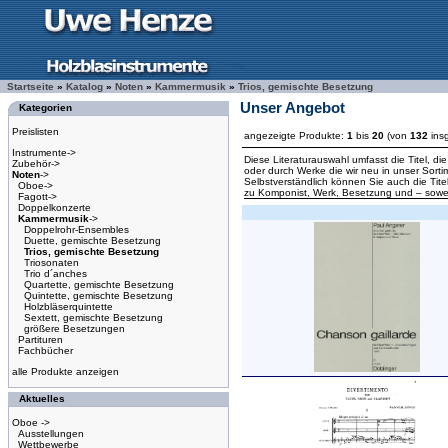
Startseite
»
Katalog
»
Noten
»
Kammermusik
»
Trios, gemischte Besetzung
Unser Angebot
Kategorien
Preislisten
angezeigte Produkte:
1
bis
20
(von
132
ins
Instrumente->
Diese Literaturauswahl umfasst die Titel, d
Zubehör->
oder durch Werke die wir neu in unser Sort
Noten
->
Selbstverständlich können Sie auch die Tite
Oboe->
zu Komponist, Werk, Besetzung und – sowei
Fagott->
Doppelkonzerte
Kammermusik
->
Doppelrohr-Ensembles
Duette, gemischte Besetzung
Trios, gemischte Besetzung
Triosonaten
Trio d´anches
Quartette, gemischte Besetzung
Quintette, gemischte Besetzung
Holzbläserquintette
Sextett, gemischte Besetzung
größere Besetzungen
Partituren
Fachbücher
alle Produkte anzeigen
Aktuelles
Oboe ->
Ausstellungen
Wettbewerbe