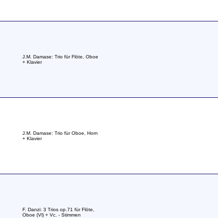
J.M. Damase: Trio für Flöte, Oboe
+ Klavier
J.M. Damase: Trio für Oboe, Horn
+ Klavier
F. Danzi: 3 Trios op.71 für Flöte,
Oboe (Vl) + Vc. - Stimmen