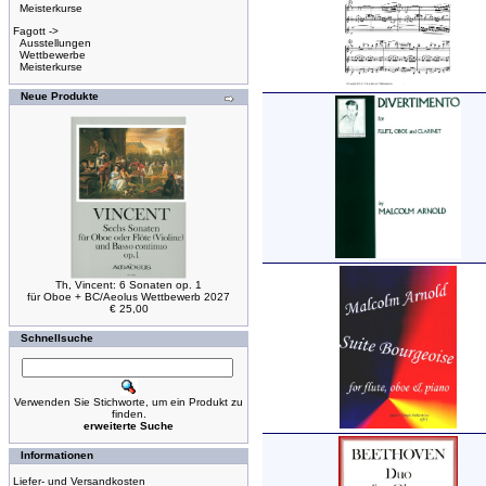
Meisterkurse
Fagott ->
Ausstellungen
Wettbewerbe
Meisterkurse
Neue Produkte
Th, Vincent: 6 Sonaten op. 1
für Oboe + BC/Aeolus Wettbewerb 2027
€ 25,00
Schnellsuche
Verwenden Sie Stichworte, um ein Produkt zu
finden.
erweiterte Suche
Informationen
Liefer- und Versandkosten