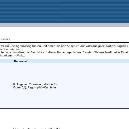
gesamt)
ie wir zur Zeit lagermässig führen und erhebt keinen Anspruch auf Vollständigkeit. Nahezu tägl
iment aufnehmen.
l bei uns bestellen, die Sie nicht auf dieser Homepage finden. Senden Sie uns hierfür eine Emai
t bekannt – Verlag.
Produkte+
P. Angerer: Chanson galliarde für
Oboe (Vl), Fagott (Vc)+Cembalo