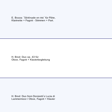
E. Bozza: ´Sérénade en trio´ für Flöte,
Klarinette + Fagott - Stimmen + Part.
H. Brod: Duo op. 43 für
Oboe, Fagott + Klavierbegleitung
H. Brod: Duo from Donizetti´s Lucia di
Lammermoor / Oboe, Fagott + Klavier