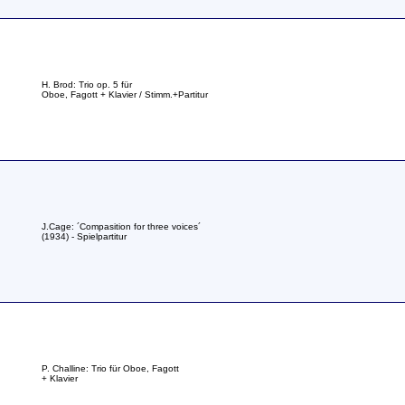
H. Brod: Trio op. 5 für
Oboe, Fagott + Klavier / Stimm.+Partitur
J.Cage: ´Compasition for three voices´
(1934) - Spielpartitur
P. Challine: Trio für Oboe, Fagott
+ Klavier