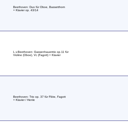
Beethoven: Duo für Oboe, Bassetthorn
+ Klavier op. 43/14
L.v.Beethoven: Gassenhauertrio op.11 für
Violine (Oboe), Vc (Fagott) + Klavier
Beethoven: Trio op. 37 für Flöte, Fagott
+ Klavier / Henle