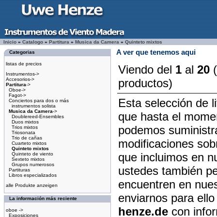
Inicio
»
Catalogo
»
Partitura
»
Musica da Camera
»
Quinteto mixtos
A ver que tenemos aqui
Categorias
listas de precios
Viendo del
1
al
20
Instrumentos->
Accesorios->
productos)
Partitura
->
Oboe->
Fagot->
Esta selección de l
Conciertos para dos o más
instrumentos solista
Musica da Camera
->
que hasta el mome
Doublereed-Ensembles
Duos mixtos
podemos suministra
Trios mixtos
Triosonata
Trio de cañas
modificaciones sob
Cuarteto mixtos
Quinteto mixtos
que incluimos en n
Quinteto de viento
Sexteto mixtos
Grupos numerosos
ustedes también ped
Partituras
Libros especializados
encuentren en nue
alle Produkte anzeigen
enviarnos para ello
La información más reciente
henze.de
con infor
oboe ->
Exposiciones