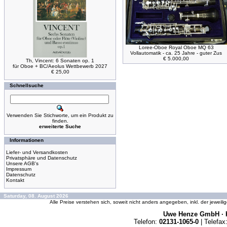
Loree-Oboe Royal Oboe MQ 63
Vollautomatik - ca. 25 Jahre - guter Zus
€ 5.000,00
Th, Vincent: 6 Sonaten op. 1
für Oboe + BC/Aeolus Wettbewerb 2027
€ 25,00
Schnellsuche
Verwenden Sie Stichworte, um ein Produkt zu
finden.
erweiterte Suche
Informationen
Liefer- und Versandkosten
Privatsphäre und Datenschutz
Unsere AGB's
Impressum
Datenschutz
Kontakt
Saturday, 08. August 2026
Alle Preise verstehen sich, soweit nicht anders angegeben, inkl. der jeweil
Uwe Henze GmbH · K
Telefon:
02131-1065-0
| Telefax