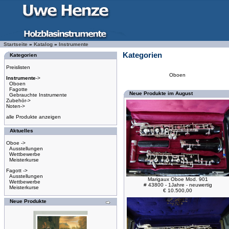
Startseite
»
Katalog
»
Instrumente
Kategorien
Kategorien
Preislisten
Oboen
Instrumente
->
Oboen
Fagotte
Neue Produkte im August
Gebrauchte Instrumente
Zubehör->
Noten->
alle Produkte anzeigen
Aktuelles
Oboe ->
Ausstellungen
Wettbewerbe
Meisterkurse
Fagott ->
Ausstellungen
Marigaux Oboe Mod. 901
Wettbewerbe
# 43800 - 1Jahre - neuwertig
Meisterkurse
€ 10.500,00
Neue Produkte