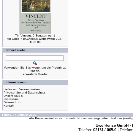
Th, Vincent: 6 Sonaten op. 1
für Oboe + BC/Aeolus Wettbewerb 2027
€ 25,00
Schnellsuche
Verwenden Sie Stichworte, um ein Produkt zu
finden.
erweiterte Suche
Informationen
Liefer- und Versandkosten
Privatsphäre und Datenschutz
Unsere AGB's
Impressum
Datenschutz
Kontakt
Friday, 07. August 2026
Alle Preise verstehen sich, soweit nicht anders angegeben, inkl. der jeweil
Uwe Henze GmbH · K
Telefon:
02131-1065-0
| Telefax