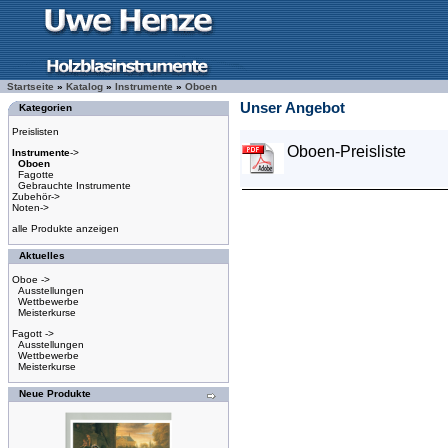
Startseite
»
Katalog
»
Instrumente
»
Oboen
Unser Angebot
Kategorien
Preislisten
Oboen-Preisliste
Instrumente
->
Oboen
Fagotte
Gebrauchte Instrumente
Zubehör->
Noten->
alle Produkte anzeigen
Aktuelles
Oboe ->
Ausstellungen
Wettbewerbe
Meisterkurse
Fagott ->
Ausstellungen
Wettbewerbe
Meisterkurse
Neue Produkte