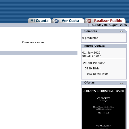
| Thursday 06 August, 2026
Compras
0 productos
Otros accesorios
letztes Update:
01. July 2026
um 15:37 Uhr
29998
Produkte
5339
Bilder
194
Detail-Texte
Ofertas