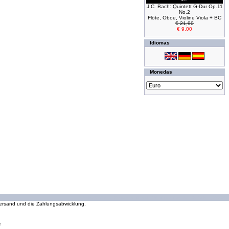
J.C. Bach: Quintett G-Dur Op.11
No.2
Flöte, Oboe, Violine Viola + BC
€ 21,90
€ 9,00
Idiomas
Monedas
294035763 peticiones desde Wednesday 16 October, 2002
 Versand und die Zahlungsabwicklung.
e