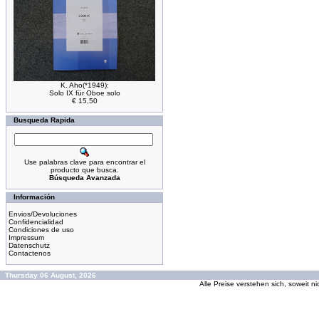
K. Aho(*1949):
Solo IX für Oboe solo
€ 15,50
Busqueda Rapida
Use palabras clave para encontrar el
producto que busca.
Búsqueda Avanzada
Información
Envios/Devoluciones
Confidencialidad
Condiciones de uso
Impressum
Datenschutz
Contactenos
Thursday 06 August, 2026
Alle Preise verstehen sich, soweit n