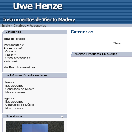
Inicio
»
Catalogo
»
Accesorios
Categorias
Categorias
listas de precios
Oboe
Instrumentos->
Accesorios
->
Oboe->
Nuevos Productos En August
Fagot->
Otros accesorios->
Partitura->
alle Produkte anzeigen
La información más reciente
oboe ->
Exposiciones
Concursos de Música
Master classes
fagot ->
Exposiciones
Concursos de Música
Master classes
Novedades