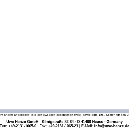
icht anders angegeben, inkl. der jeweiligen gesetzlichen Mwst., sowie ggfs. zzgl. Kosten für den
Uwe Henze GmbH · Königstraße 82-84 · D-41460 Neuss · Germany
Fon:
+49-2131-1065-0
| Fax:
+49-2131-1065-23
| E-Mail:
info@uwe-henze.d