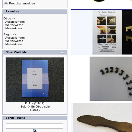
alle Produkte anzeigen
Aktuelles
Oboe ->
Ausstellungen
Wettbewerbe
Meisterkurse
Fagott ->
Ausstellungen
Wettbewerbe
Meisterkurse
Neue Produkte
K. Aho(*1949):
Solo IX für Oboe solo
€ 15,50
Schnellsuche