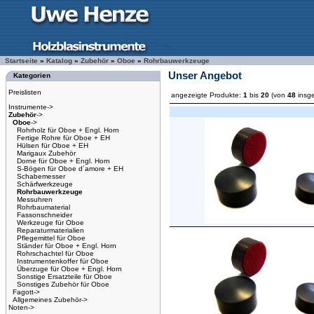
Startseite
»
Katalog
»
Zubehör
»
Oboe
»
Rohrbauwerkzeuge
Unser Angebot
Kategorien
Preislisten
angezeigte Produkte:
1
bis
20
(von
48
insg
Instrumente->
Zubehör
->
Oboe
->
Rohrholz für Oboe + Engl. Horn
Fertige Rohre für Oboe + EH
Hülsen für Oboe + EH
Marigaux Zubehör
Dorne für Oboe + Engl. Horn
S-Bögen für Oboe d´amore + EH
Schabemesser
Schärfwerkzeuge
Rohrbauwerkzeuge
Messuhren
Rohrbaumaterial
Fassonschneider
Werkzeuge für Oboe
Reparaturmaterialien
Pflegemittel für Oboe
Ständer für Oboe + Engl. Horn
Rohrschachtel für Oboe
Instrumentenkoffer für Oboe
Überzuge für Oboe + Engl. Horn
Sonstige Ersatzteile für Oboe
Sonstiges Zubehör für Oboe
Fagott->
Allgemeines Zubehör->
Noten->