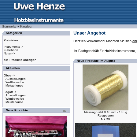
Startseite
»
Katalog
Unser Angebot
Kategorien
Preislisten
Herzlich Willkommen! Möchten Sie sich
an
Instrumente->
Zubehör->
Ihr Fachgeschäft für Holzblasinstrumente,
Noten->
alle Produkte anzeigen
Neue Produkte im August
Aktuelles
Oboe ->
Ausstellungen
Wettbewerbe
Meisterkurse
Fagott ->
Ausstellungen
Wettbewerbe
Meisterkurse
Neue Produkte
Messingdraht 0.40 mm - 100 g
Restposten
€ 7,60