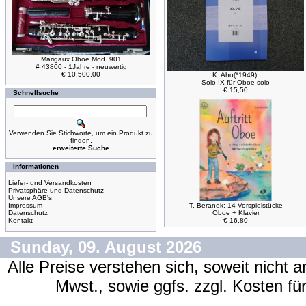
Marigaux Oboe Mod. 901
# 43800 - 1Jahre - neuwertig
€ 10.500,00
K. Aho(*1949):
Solo IX für Oboe solo
€ 15,50
Schnellsuche
Verwenden Sie Stichworte, um ein Produkt zu
finden.
erweiterte Suche
Informationen
Liefer- und Versandkosten
Privatsphäre und Datenschutz
Unsere AGB's
Impressum
T. Beranek: 14 Vorspielstücke
Datenschutz
Oboe + Klavier
Kontakt
€ 16,80
Sunday, 09. August 2026
Alle Preise verstehen sich, soweit nicht 
Mwst., sowie ggfs. zzgl. Kosten f