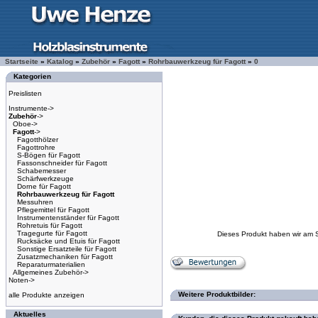
Startseite
»
Katalog
»
Zubehör
»
Fagott
»
Rohrbauwerkzeug für Fagott
»
0
Kategorien
Preislisten
Instrumente->
Zubehör
->
Oboe->
Fagott
->
Fagotthölzer
Fagottrohre
S-Bögen für Fagott
Fassonschneider für Fagott
Schabemesser
Schärfwerkzeuge
Dorne für Fagott
Rohrbauwerkzeug für Fagott
Messuhren
Pflegemittel für Fagott
Instrumentenständer für Fagott
Rohretuis für Fagott
Tragegurte für Fagott
Dieses Produkt haben wir am 
Rucksäcke und Etuis für Fagott
Sonstige Ersatzteile für Fagott
Zusatzmechaniken für Fagott
Reparaturmaterialien
Allgemeines Zubehör->
Noten->
Weitere Produktbilder:
alle Produkte anzeigen
Aktuelles