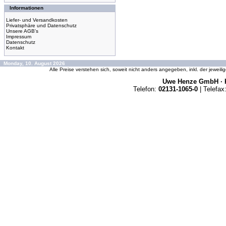
Informationen
Liefer- und Versandkosten
Privatsphäre und Datenschutz
Unsere AGB's
Impressum
Datenschutz
Kontakt
Monday, 10. August 2026
Alle Preise verstehen sich, soweit nicht anders angegeben, inkl. der jeweil
Uwe Henze GmbH · K
Telefon:
02131-1065-0
| Telefax