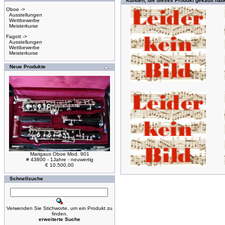
Kunden, die dieses Produkt gekauft hab
Oboe ->
Ausstellungen
Wettbewerbe
Meisterkurse
Fagott ->
Ausstellungen
Wettbewerbe
Meisterkurse
Neue Produkte
Marigaux Oboe Mod. 901
# 43800 - 1Jahre - neuwertig
€ 10.500,00
Schnellsuche
Verwenden Sie Stichworte, um ein Produkt zu
finden.
erweiterte Suche