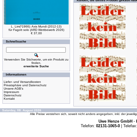
Kunden, die dieses Produkt gekauft hab
L. Lim(*1966): Axis Mundi (2012-13)
für Fagott solo (ARD Wettbewerb 2026)
€ 37,00
Schnellsuche
Verwenden Sie Stichworte, um ein Produkt zu
finden.
erweiterte Suche
Informationen
Liefer- und Versandkosten
Privatsphäre und Datenschutz
Unsere AGB's
Impressum
Datenschutz
Kontakt
Saturday, 08. August 2026
Alle Preise verstehen sich, soweit nicht anders angegeben, inkl. der jeweil
Uwe Henze GmbH · K
Telefon:
02131-1065-0
| Telefax