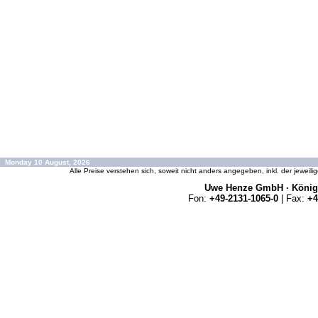
Monday 10 August, 2026
Alle Preise verstehen sich, soweit nicht anders angegeben, inkl. der jeweil
Uwe Henze GmbH · Königs
Fon:
+49-2131-1065-0
| Fax:
+4