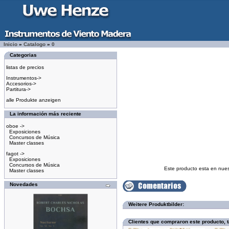
Inicio
»
Catalogo
»
0
Categorias
listas de precios
Instrumentos->
Accesorios->
Partitura->
alle Produkte anzeigen
La información más reciente
oboe ->
Exposiciones
Concursos de Música
Master classes
fagot ->
Exposiciones
Concursos de Música
Este producto esta en nue
Master classes
Novedades
Weitere Produktbilder:
Clientes que compraron este producto,