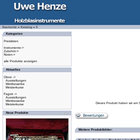
Startseite
»
Katalog
»
0
Kategorien
Preislisten
Instrumente->
Zubehör->
Noten->
alle Produkte anzeigen
Aktuelles
Oboe ->
Ausstellungen
Wettbewerbe
Meisterkurse
Fagott ->
Ausstellungen
Wettbewerbe
Dieses Produkt haben wir am 
Meisterkurse
Neue Produkte
Weitere Produktbilder: