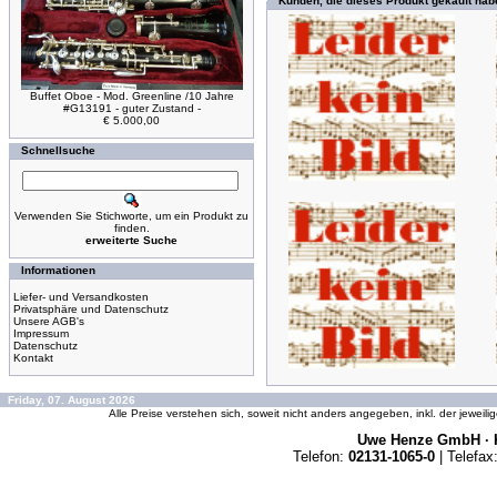
Kunden, die dieses Produkt gekauft hab
Buffet Oboe - Mod. Greenline /10 Jahre
#G13191 - guter Zustand -
€ 5.000,00
Schnellsuche
Verwenden Sie Stichworte, um ein Produkt zu
finden.
erweiterte Suche
Informationen
Liefer- und Versandkosten
Privatsphäre und Datenschutz
Unsere AGB's
Impressum
Datenschutz
Kontakt
Friday, 07. August 2026
Alle Preise verstehen sich, soweit nicht anders angegeben, inkl. der jeweil
Uwe Henze GmbH · K
Telefon:
02131-1065-0
| Telefax