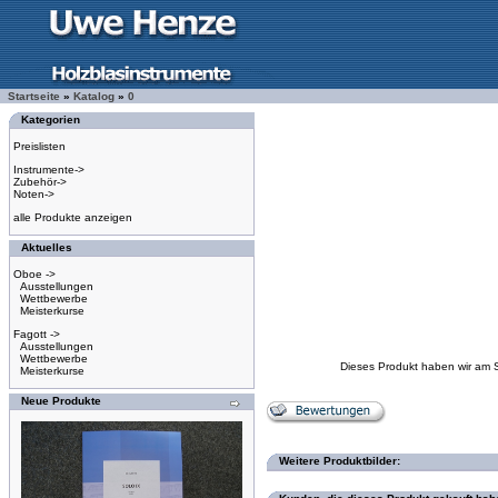
Startseite
»
Katalog
»
0
Kategorien
Preislisten
Instrumente->
Zubehör->
Noten->
alle Produkte anzeigen
Aktuelles
Oboe ->
Ausstellungen
Wettbewerbe
Meisterkurse
Fagott ->
Ausstellungen
Wettbewerbe
Dieses Produkt haben wir am 
Meisterkurse
Neue Produkte
Weitere Produktbilder: