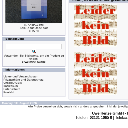
Kunden, die dieses Produkt gekauft hab
K. Aho(*1949):
Solo IX für Oboe solo
€ 15,50
Schnellsuche
Verwenden Sie Stichworte, um ein Produkt zu
finden.
erweiterte Suche
Informationen
Liefer- und Versandkosten
Privatsphäre und Datenschutz
Unsere AGB's
Impressum
Datenschutz
Kontakt
Monday, 10. August 2026
Alle Preise verstehen sich, soweit nicht anders angegeben, inkl. der jeweil
Uwe Henze GmbH · K
Telefon:
02131-1065-0
| Telefax