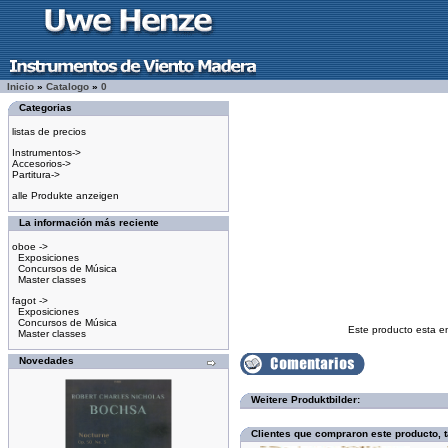
Inicio
»
Catalogo
»
0
Categorias
listas de precios
Instrumentos->
Accesorios->
Partitura->
alle Produkte anzeigen
La información más reciente
oboe ->
Exposiciones
Concursos de Música
Master classes
fagot ->
Exposiciones
Concursos de Música
Este producto esta e
Master classes
Novedades
Weitere Produktbilder:
Clientes que compraron este producto,