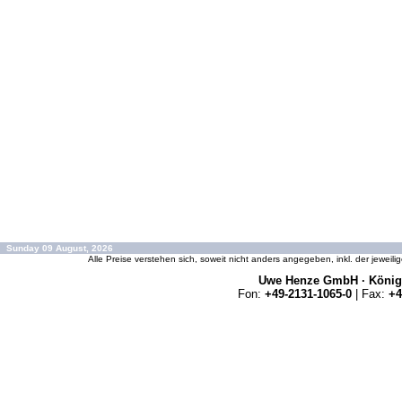
Sunday 09 August, 2026
Alle Preise verstehen sich, soweit nicht anders angegeben, inkl. der jeweil
Uwe Henze GmbH · Königs
Fon:
+49-2131-1065-0
| Fax:
+4