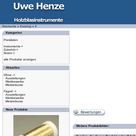
Startseite
»
Katalog
»
0
Kategorien
Preislisten
Instrumente->
Zubehör->
Noten->
alle Produkte anzeigen
Aktuelles
Oboe ->
Ausstellungen
Wettbewerbe
Meisterkurse
Fagott ->
Ausstellungen
Wettbewerbe
Meisterkurse
Neue Produkte
Weitere Produktbilder: