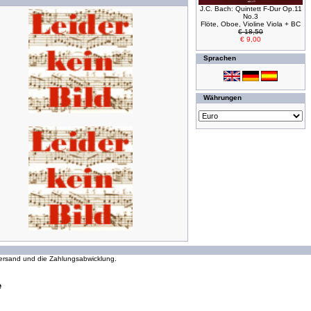
J.C. Bach: Quintett F-Dur Op.11
No.3
Flöte, Oboe, Violine Viola + BC
€ 18,50
€ 9,00
Sprachen
Währungen
294300149 Zugriffe seit Wednesday, 16. October 2002
 Versand und die Zahlungsabwicklung.
e