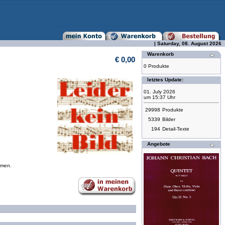
| Saturday, 08. August 2026
Warenkorb
€ 0,00
0 Produkte
letztes Update:
01. July 2026
um 15:37 Uhr
29998
Produkte
5339
Bilder
194
Detail-Texte
Angebote
mmen.