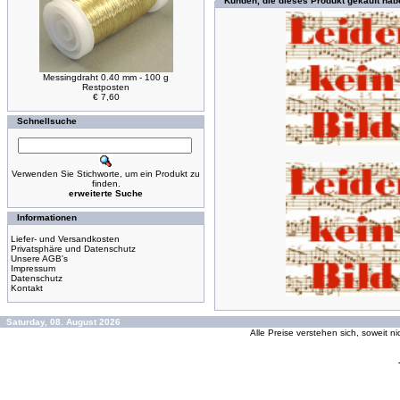
Kunden, die dieses Produkt gekauft hab
Messingdraht 0.40 mm - 100 g
Restposten
€ 7,60
Schnellsuche
Verwenden Sie Stichworte, um ein Produkt zu
finden.
erweiterte Suche
Informationen
Liefer- und Versandkosten
Privatsphäre und Datenschutz
Unsere AGB's
Impressum
Datenschutz
Kontakt
Saturday, 08. August 2026
Alle Preise verstehen sich, soweit n