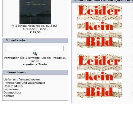
Kunden, die dieses Produkt gekauft hab
R. Bochsa: Noctures op. 50/3 (C) -
für Oboe + Harfe -
€ 19,50
Schnellsuche
Verwenden Sie Stichworte, um ein Produkt zu
finden.
erweiterte Suche
Informationen
Liefer- und Versandkosten
Privatsphäre und Datenschutz
Unsere AGB's
Impressum
Datenschutz
Kontakt