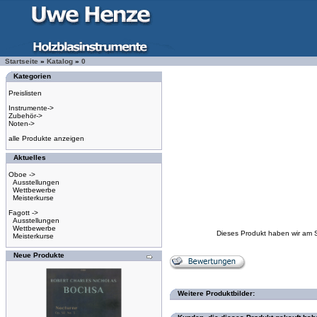
Startseite
»
Katalog
»
0
Kategorien
Preislisten
Instrumente->
Zubehör->
Noten->
alle Produkte anzeigen
Aktuelles
Oboe ->
Ausstellungen
Wettbewerbe
Meisterkurse
Fagott ->
Ausstellungen
Wettbewerbe
Dieses Produkt haben wir am 
Meisterkurse
Neue Produkte
Weitere Produktbilder: