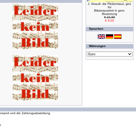
J. Strauß: die Fledermaus, ges.
für
Bläserquartett in gem.
Besetzung
€ 21,50
€ 9,00
Sprachen
Währungen
293989325 Zugriffe seit Wednesday, 16. October 2002
 Versand und die Zahlungsabwicklung.
e