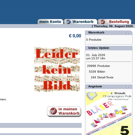
| Thursday, 06. August 2026
Warenkorb
€ 0,00
0 Produkte
letztes Update:
01. July 2026
um 15:37 Uhr
29998
Produkte
5339
Bilder
194
Detail-Texte
Angebote
mmen.