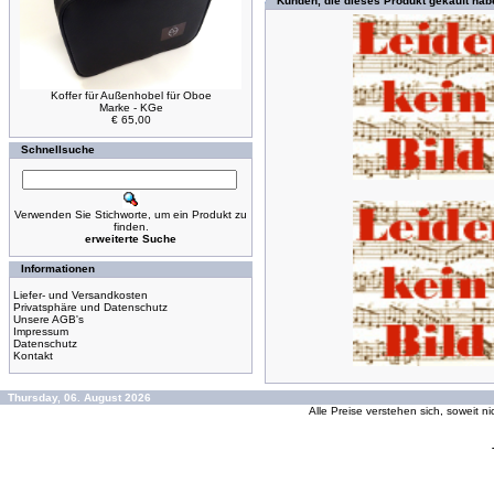
Kunden, die dieses Produkt gekauft hab
Koffer für Außenhobel für Oboe
Marke - KGe
€ 65,00
Schnellsuche
Verwenden Sie Stichworte, um ein Produkt zu
finden.
erweiterte Suche
Informationen
Liefer- und Versandkosten
Privatsphäre und Datenschutz
Unsere AGB's
Impressum
Datenschutz
Kontakt
Thursday, 06. August 2026
Alle Preise verstehen sich, soweit n