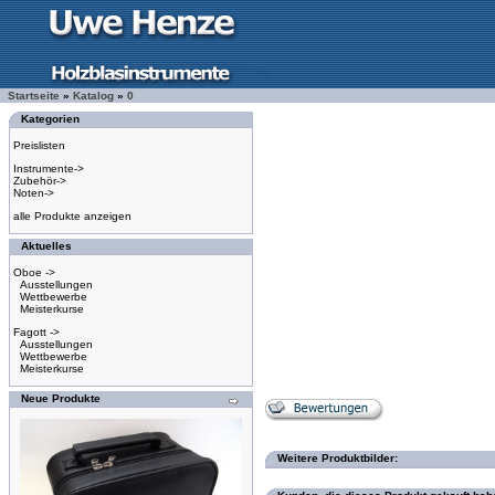
Startseite
»
Katalog
»
0
Kategorien
Preislisten
Instrumente->
Zubehör->
Noten->
alle Produkte anzeigen
Aktuelles
Oboe ->
Ausstellungen
Wettbewerbe
Meisterkurse
Fagott ->
Ausstellungen
Wettbewerbe
Meisterkurse
Neue Produkte
Weitere Produktbilder: