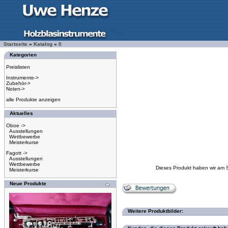
Startseite
»
Katalog
»
0
Kategorien
Preislisten
Instrumente->
Zubehör->
Noten->
alle Produkte anzeigen
Aktuelles
Oboe ->
Ausstellungen
Wettbewerbe
Meisterkurse
Fagott ->
Ausstellungen
Wettbewerbe
Dieses Produkt haben wir am 
Meisterkurse
Neue Produkte
Weitere Produktbilder: