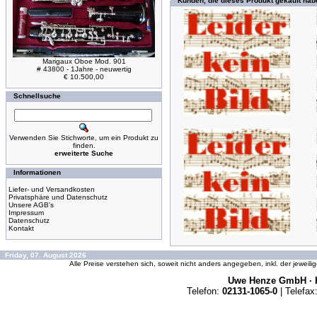
Kunden, die dieses Produkt gekauft hab
Marigaux Oboe Mod. 901
# 43800 - 1Jahre - neuwertig
€ 10.500,00
Schnellsuche
Verwenden Sie Stichworte, um ein Produkt zu
finden.
erweiterte Suche
Informationen
Liefer- und Versandkosten
Privatsphäre und Datenschutz
Unsere AGB's
Impressum
Datenschutz
Kontakt
Friday, 07. August 2026
Alle Preise verstehen sich, soweit nicht anders angegeben, inkl. der jeweil
Uwe Henze GmbH · K
Telefon:
02131-1065-0
| Telefax