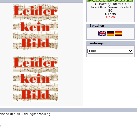
J.C. Bach: Quintett D-Dur
Flöte, Oboe, Violine, V.cello +
BC
€ 17,95
€ 5,00
Sprachen
Währungen
294253519 Zugriffe seit Wednesday, 16. October 2002
 Versand und die Zahlungsabwicklung.
e