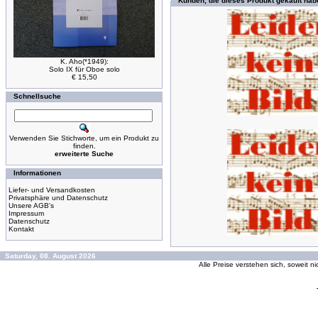
Kunden, die dieses Produkt gekauft hab
K. Aho(*1949):
Solo IX für Oboe solo
€ 15,50
Schnellsuche
Verwenden Sie Stichworte, um ein Produkt zu
finden.
erweiterte Suche
Informationen
Liefer- und Versandkosten
Privatsphäre und Datenschutz
Unsere AGB's
Impressum
Datenschutz
Kontakt
Saturday, 08. August 2026
Alle Preise verstehen sich, soweit n