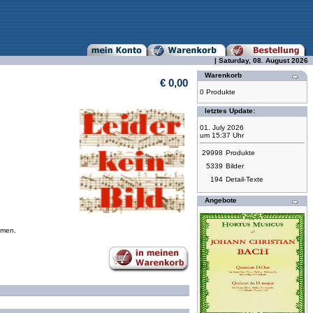
| Saturday, 08. August 2026
Warenkorb
€ 0,00
0 Produkte
letztes Update:
01. July 2026
um 15:37 Uhr
29998
Produkte
5339
Bilder
194
Detail-Texte
Angebote
mmen.