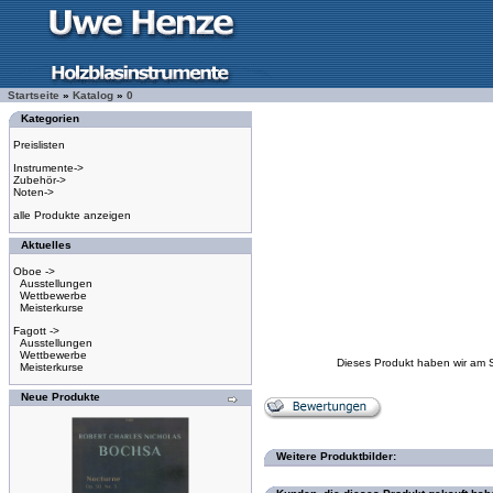
Startseite
»
Katalog
»
0
Kategorien
Preislisten
Instrumente->
Zubehör->
Noten->
alle Produkte anzeigen
Aktuelles
Oboe ->
Ausstellungen
Wettbewerbe
Meisterkurse
Fagott ->
Ausstellungen
Wettbewerbe
Dieses Produkt haben wir am 
Meisterkurse
Neue Produkte
Weitere Produktbilder: