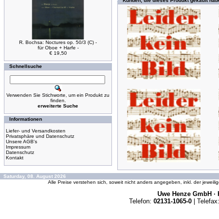
Kunden, die dieses Produkt gekauft hab
R. Bochsa: Noctures op. 50/3 (C) -
für Oboe + Harfe -
€ 19,50
Schnellsuche
Verwenden Sie Stichworte, um ein Produkt zu
finden.
erweiterte Suche
Informationen
Liefer- und Versandkosten
Privatsphäre und Datenschutz
Unsere AGB's
Impressum
Datenschutz
Kontakt
Saturday, 08. August 2026
Alle Preise verstehen sich, soweit nicht anders angegeben, inkl. der jeweil
Uwe Henze GmbH · K
Telefon:
02131-1065-0
| Telefax