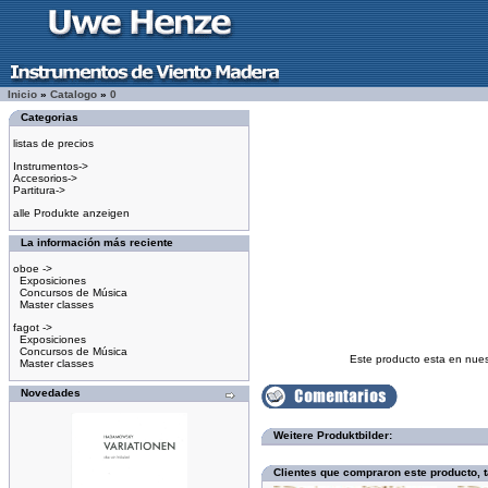
Inicio
»
Catalogo
»
0
Categorias
listas de precios
Instrumentos->
Accesorios->
Partitura->
alle Produkte anzeigen
La información más reciente
oboe ->
Exposiciones
Concursos de Música
Master classes
fagot ->
Exposiciones
Concursos de Música
Este producto esta en nue
Master classes
Novedades
Weitere Produktbilder:
Clientes que compraron este producto,