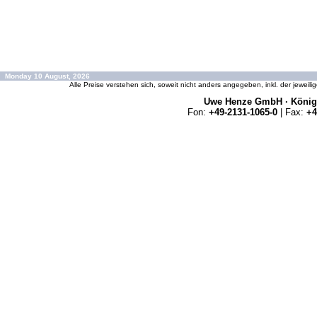
Monday 10 August, 2026
Alle Preise verstehen sich, soweit nicht anders angegeben, inkl. der jeweil
Uwe Henze GmbH · Königs
Fon:
+49-2131-1065-0
| Fax:
+4