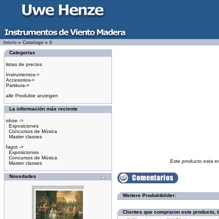
Inicio
»
Catalogo
»
0
Categorias
listas de precios
Instrumentos->
Accesorios->
Partitura->
alle Produkte anzeigen
La información más reciente
oboe ->
Exposiciones
Concursos de Música
Master classes
fagot ->
Exposiciones
Concursos de Música
Este producto esta e
Master classes
Novedades
Weitere Produktbilder:
Clientes que compraron este producto,