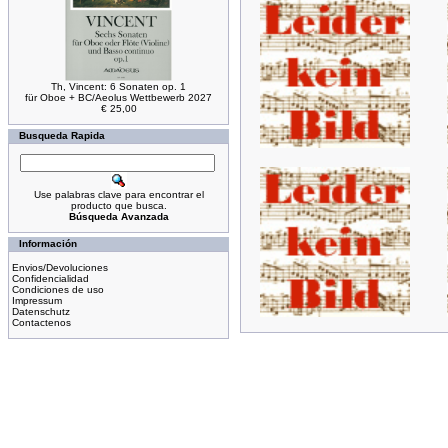
Th, Vincent: 6 Sonaten op. 1
für Oboe + BC/Aeolus Wettbewerb 2027
€ 25,00
Busqueda Rapida
Use palabras clave para encontrar el
producto que busca.
Búsqueda Avanzada
Información
Envios/Devoluciones
Confidencialidad
Condiciones de uso
Impressum
Datenschutz
Contactenos