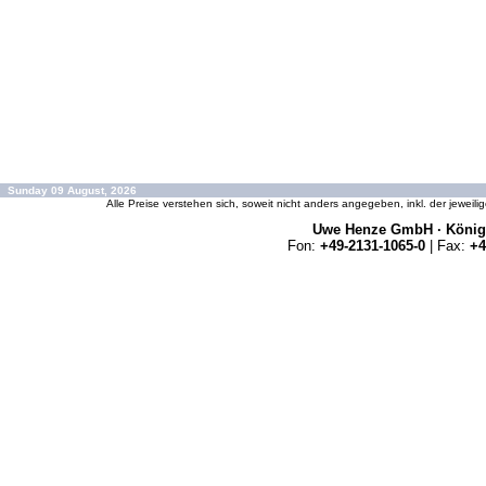
Sunday 09 August, 2026
Alle Preise verstehen sich, soweit nicht anders angegeben, inkl. der jeweil
Uwe Henze GmbH · Königs
Fon:
+49-2131-1065-0
| Fax:
+4