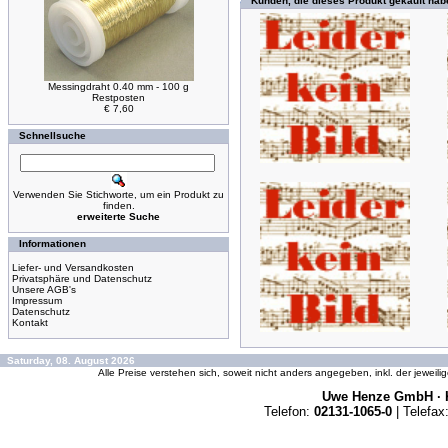
Kunden, die dieses Produkt gekauft hab
Messingdraht 0.40 mm - 100 g
Restposten
€ 7,60
Schnellsuche
Verwenden Sie Stichworte, um ein Produkt zu
finden.
erweiterte Suche
Informationen
Liefer- und Versandkosten
Privatsphäre und Datenschutz
Unsere AGB's
Impressum
Datenschutz
Kontakt
Saturday, 08. August 2026
Alle Preise verstehen sich, soweit nicht anders angegeben, inkl. der jeweil
Uwe Henze GmbH · K
Telefon:
02131-1065-0
| Telefax