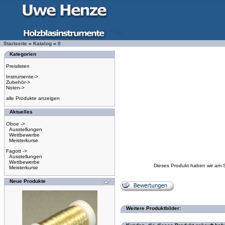
Startseite
»
Katalog
»
0
Kategorien
Preislisten
Instrumente->
Zubehör->
Noten->
alle Produkte anzeigen
Aktuelles
Oboe ->
Ausstellungen
Wettbewerbe
Meisterkurse
Fagott ->
Ausstellungen
Wettbewerbe
Dieses Produkt haben wir am 
Meisterkurse
Neue Produkte
Weitere Produktbilder: