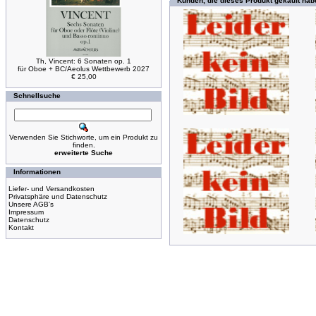
Kunden, die dieses Produkt gekauft hab
Th, Vincent: 6 Sonaten op. 1
für Oboe + BC/Aeolus Wettbewerb 2027
€ 25,00
Schnellsuche
Verwenden Sie Stichworte, um ein Produkt zu
finden.
erweiterte Suche
Informationen
Liefer- und Versandkosten
Privatsphäre und Datenschutz
Unsere AGB's
Impressum
Datenschutz
Kontakt