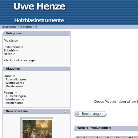
Startseite
»
Katalog
»
0
Kategorien
Preislisten
Instrumente->
Zubehör->
Noten->
alle Produkte anzeigen
Aktuelles
Oboe ->
Ausstellungen
Wettbewerbe
Meisterkurse
Fagott ->
Ausstellungen
Wettbewerbe
Dieses Produkt haben wir am 
Meisterkurse
Neue Produkte
Weitere Produktbilder: