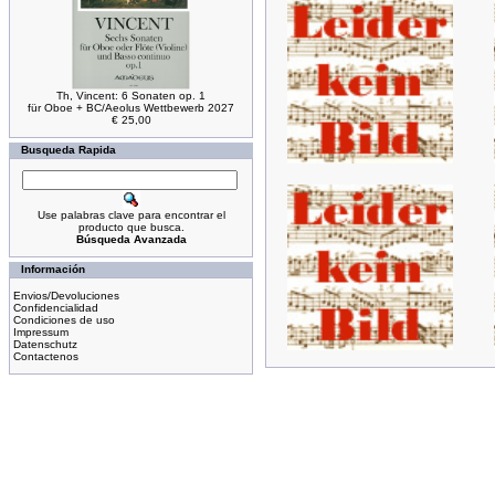
Th, Vincent: 6 Sonaten op. 1
für Oboe + BC/Aeolus Wettbewerb 2027
€ 25,00
Busqueda Rapida
Use palabras clave para encontrar el
producto que busca.
Búsqueda Avanzada
Información
Envios/Devoluciones
Confidencialidad
Condiciones de uso
Impressum
Datenschutz
Contactenos