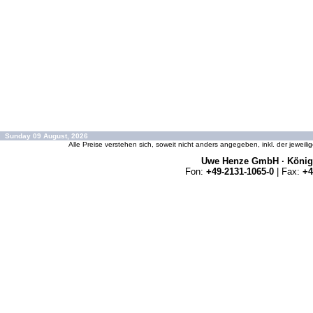
Sunday 09 August, 2026
Alle Preise verstehen sich, soweit nicht anders angegeben, inkl. der jeweil
Uwe Henze GmbH · Königs
Fon:
+49-2131-1065-0
| Fax:
+4