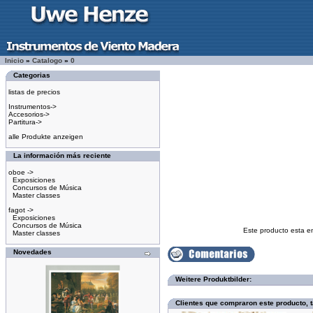
Inicio
»
Catalogo
»
0
Categorias
listas de precios
Instrumentos->
Accesorios->
Partitura->
alle Produkte anzeigen
La información más reciente
oboe ->
Exposiciones
Concursos de Música
Master classes
fagot ->
Exposiciones
Concursos de Música
Este producto esta e
Master classes
Novedades
Weitere Produktbilder:
Clientes que compraron este producto,