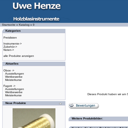
Startseite
»
Katalog
»
0
Kategorien
Preislisten
Instrumente->
Zubehör->
Noten->
alle Produkte anzeigen
Aktuelles
Oboe ->
Ausstellungen
Wettbewerbe
Meisterkurse
Fagott ->
Ausstellungen
Wettbewerbe
Dieses Produkt haben wir am 
Meisterkurse
Neue Produkte
Weitere Produktbilder: