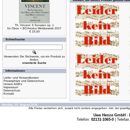
Kunden, die dieses Produkt gekauft hab
Th, Vincent: 6 Sonaten op. 1
für Oboe + BC/Aeolus Wettbewerb 2027
€ 25,00
Schnellsuche
Verwenden Sie Stichworte, um ein Produkt zu
finden.
erweiterte Suche
Informationen
Liefer- und Versandkosten
Privatsphäre und Datenschutz
Unsere AGB's
Impressum
Datenschutz
Kontakt
Monday, 10. August 2026
Alle Preise verstehen sich, soweit nicht anders angegeben, inkl. der jeweil
Uwe Henze GmbH · K
Telefon:
02131-1065-0
| Telefax