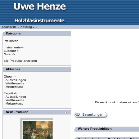
Startseite
»
Katalog
»
0
Kategorien
Preislisten
Instrumente->
Zubehör->
Noten->
alle Produkte anzeigen
Aktuelles
Oboe ->
Ausstellungen
Wettbewerbe
Meisterkurse
Fagott ->
Ausstellungen
Wettbewerbe
Dieses Produkt haben wir am 
Meisterkurse
Neue Produkte
Weitere Produktbilder: