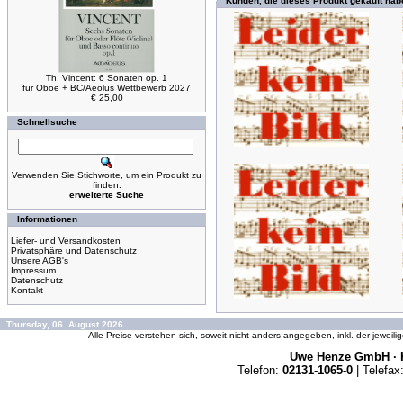
Kunden, die dieses Produkt gekauft hab
Th, Vincent: 6 Sonaten op. 1
für Oboe + BC/Aeolus Wettbewerb 2027
€ 25,00
Schnellsuche
Verwenden Sie Stichworte, um ein Produkt zu
finden.
erweiterte Suche
Informationen
Liefer- und Versandkosten
Privatsphäre und Datenschutz
Unsere AGB's
Impressum
Datenschutz
Kontakt
Thursday, 06. August 2026
Alle Preise verstehen sich, soweit nicht anders angegeben, inkl. der jeweil
Uwe Henze GmbH · K
Telefon:
02131-1065-0
| Telefax