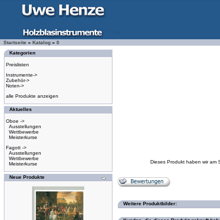
Startseite
»
Katalog
»
0
Kategorien
Preislisten
Instrumente->
Zubehör->
Noten->
alle Produkte anzeigen
Aktuelles
Oboe ->
Ausstellungen
Wettbewerbe
Meisterkurse
Fagott ->
Ausstellungen
Wettbewerbe
Dieses Produkt haben wir am 
Meisterkurse
Neue Produkte
Weitere Produktbilder: