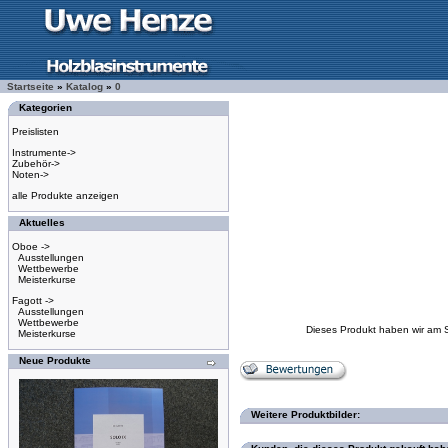
Startseite
»
Katalog
»
0
Kategorien
Preislisten
Instrumente->
Zubehör->
Noten->
alle Produkte anzeigen
Aktuelles
Oboe ->
Ausstellungen
Wettbewerbe
Meisterkurse
Fagott ->
Ausstellungen
Wettbewerbe
Dieses Produkt haben wir am 
Meisterkurse
Neue Produkte
Weitere Produktbilder: