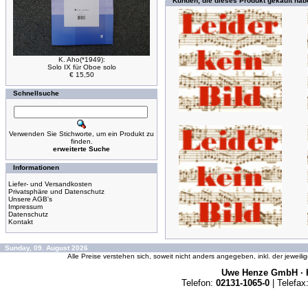
Kunden, die dieses Produkt gekauft hab
K. Aho(*1949):
Solo IX für Oboe solo
€ 15,50
Schnellsuche
Verwenden Sie Stichworte, um ein Produkt zu
finden.
erweiterte Suche
Informationen
Liefer- und Versandkosten
Privatsphäre und Datenschutz
Unsere AGB's
Impressum
Datenschutz
Kontakt
Sunday, 09. August 2026
Alle Preise verstehen sich, soweit nicht anders angegeben, inkl. der jeweil
Uwe Henze GmbH · K
Telefon:
02131-1065-0
| Telefax