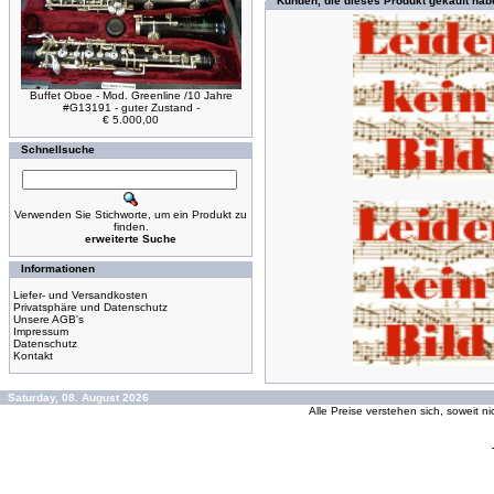
Kunden, die dieses Produkt gekauft hab
Buffet Oboe - Mod. Greenline /10 Jahre
#G13191 - guter Zustand -
€ 5.000,00
Schnellsuche
Verwenden Sie Stichworte, um ein Produkt zu
finden.
erweiterte Suche
Informationen
Liefer- und Versandkosten
Privatsphäre und Datenschutz
Unsere AGB's
Impressum
Datenschutz
Kontakt
Saturday, 08. August 2026
Alle Preise verstehen sich, soweit n