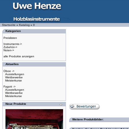
Startseite
»
Katalog
»
0
Kategorien
Preislisten
Instrumente->
Zubehör->
Noten->
alle Produkte anzeigen
Aktuelles
Oboe ->
Ausstellungen
Wettbewerbe
Meisterkurse
Fagott ->
Ausstellungen
Wettbewerbe
Meisterkurse
Neue Produkte
Weitere Produktbilder: