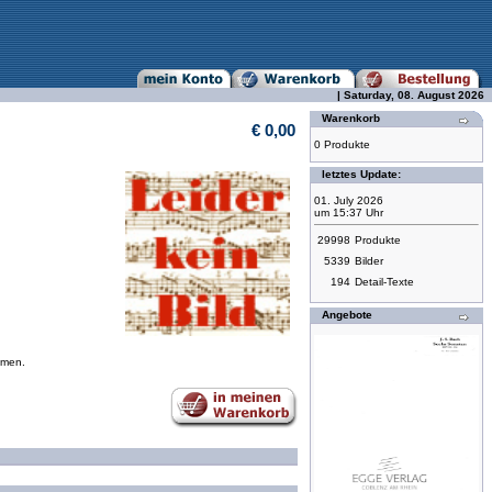
| Saturday, 08. August 2026
Warenkorb
€ 0,00
0 Produkte
letztes Update:
01. July 2026
um 15:37 Uhr
29998
Produkte
5339
Bilder
194
Detail-Texte
Angebote
mmen.