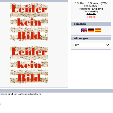
J.S. Bach: 6 Sonaten (BWV
525-530) für
Klarinette, Engl.Hr(d
´amore)+Fag
€ 29,50
€ 19,00
Sprachen
Währungen
294274868 Zugriffe seit Wednesday, 16. October 2002
 Versand und die Zahlungsabwicklung.
e