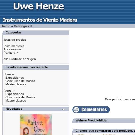
Inicio
»
Catalogo
»
0
Categorias
listas de precios
Instrumentos->
Accesorios->
Partitura->
alle Produkte anzeigen
La información más reciente
oboe ->
Exposiciones
Concursos de Música
Master classes
fagot ->
Exposiciones
Concursos de Música
Este producto esta e
Master classes
Novedades
Weitere Produktbilder:
Clientes que compraron este producto,