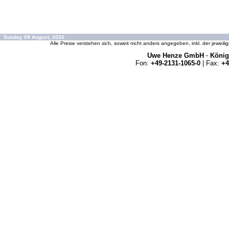
Sunday 09 August, 2026
Alle Preise verstehen sich, soweit nicht anders angegeben, inkl. der jeweil
Uwe Henze GmbH · Königs
Fon:
+49-2131-1065-0
| Fax:
+4