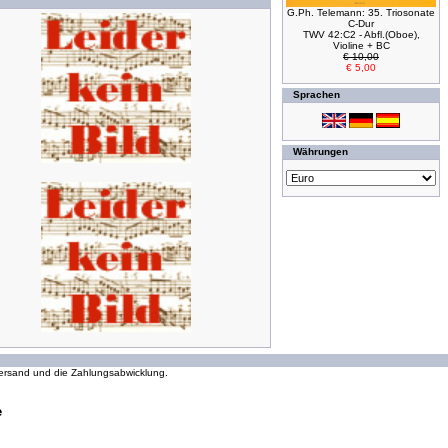
G.Ph. Telemann: 35. Triosonate
C-Dur
TWV 42:C2 - Abfl.(Oboe),
Violine + BC
€ 10,00
€ 5,00
Sprachen
Währungen
294145204 Zugriffe seit Wednesday, 16. October 2002
 Versand und die Zahlungsabwicklung.
e