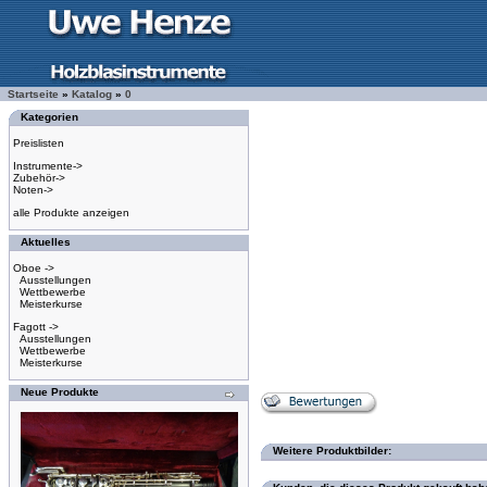
Startseite
»
Katalog
»
0
Kategorien
Preislisten
Instrumente->
Zubehör->
Noten->
alle Produkte anzeigen
Aktuelles
Oboe ->
Ausstellungen
Wettbewerbe
Meisterkurse
Fagott ->
Ausstellungen
Wettbewerbe
Meisterkurse
Neue Produkte
Weitere Produktbilder: