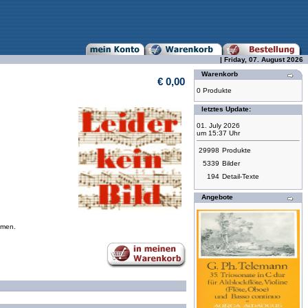
| Friday, 07. August 2026
Warenkorb
€ 0,00
0 Produkte
letztes Update:
01. July 2026
um 15:37 Uhr
29998
Produkte
5339
Bilder
194
Detail-Texte
Angebote
mmen.