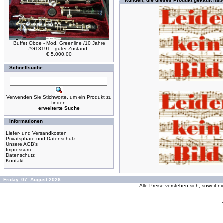
Kunden, die dieses Produkt gekauft hab
Buffet Oboe - Mod. Greenline /10 Jahre
#G13191 - guter Zustand -
€ 5.000,00
Schnellsuche
Verwenden Sie Stichworte, um ein Produkt zu
finden.
erweiterte Suche
Informationen
Liefer- und Versandkosten
Privatsphäre und Datenschutz
Unsere AGB's
Impressum
Datenschutz
Kontakt
Friday, 07. August 2026
Alle Preise verstehen sich, soweit n