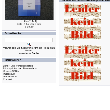
Kunden, die dieses Produkt gekauft hab
K. Aho(*1949):
Solo IX für Oboe solo
€ 15,50
Schnellsuche
Verwenden Sie Stichworte, um ein Produkt zu
finden.
erweiterte Suche
Informationen
Liefer- und Versandkosten
Privatsphäre und Datenschutz
Unsere AGB's
Impressum
Datenschutz
Kontakt