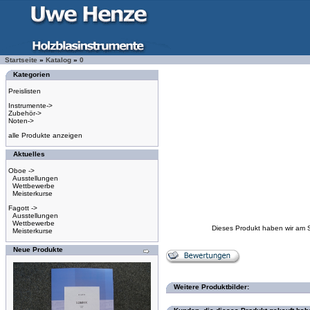
Startseite
»
Katalog
»
0
Kategorien
Preislisten
Instrumente->
Zubehör->
Noten->
alle Produkte anzeigen
Aktuelles
Oboe ->
Ausstellungen
Wettbewerbe
Meisterkurse
Fagott ->
Ausstellungen
Wettbewerbe
Dieses Produkt haben wir am 
Meisterkurse
Neue Produkte
Weitere Produktbilder: