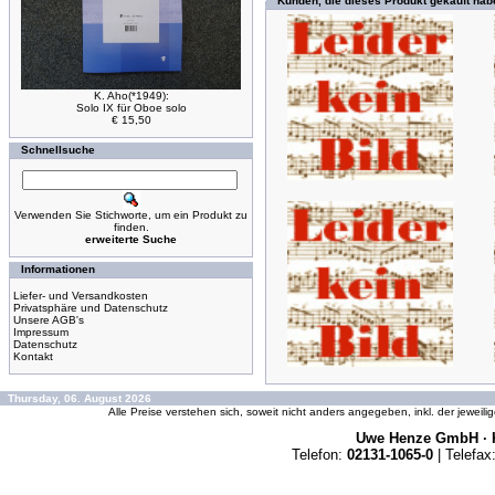
Kunden, die dieses Produkt gekauft hab
K. Aho(*1949):
Solo IX für Oboe solo
€ 15,50
Schnellsuche
Verwenden Sie Stichworte, um ein Produkt zu
finden.
erweiterte Suche
Informationen
Liefer- und Versandkosten
Privatsphäre und Datenschutz
Unsere AGB's
Impressum
Datenschutz
Kontakt
Thursday, 06. August 2026
Alle Preise verstehen sich, soweit nicht anders angegeben, inkl. der jeweil
Uwe Henze GmbH · K
Telefon:
02131-1065-0
| Telefax