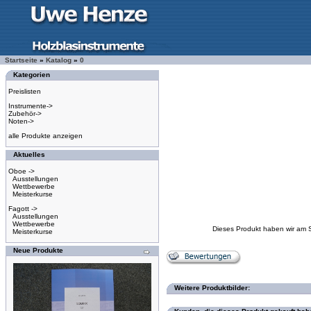
Startseite
»
Katalog
»
0
Kategorien
Preislisten
Instrumente->
Zubehör->
Noten->
alle Produkte anzeigen
Aktuelles
Oboe ->
Ausstellungen
Wettbewerbe
Meisterkurse
Fagott ->
Ausstellungen
Wettbewerbe
Dieses Produkt haben wir am 
Meisterkurse
Neue Produkte
Weitere Produktbilder: