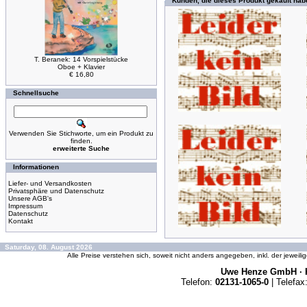
Kunden, die dieses Produkt gekauft hab
T. Beranek: 14 Vorspielstücke
Oboe + Klavier
€ 16,80
Schnellsuche
Verwenden Sie Stichworte, um ein Produkt zu
finden.
erweiterte Suche
Informationen
Liefer- und Versandkosten
Privatsphäre und Datenschutz
Unsere AGB's
Impressum
Datenschutz
Kontakt
Saturday, 08. August 2026
Alle Preise verstehen sich, soweit nicht anders angegeben, inkl. der jeweil
Uwe Henze GmbH · K
Telefon:
02131-1065-0
| Telefax