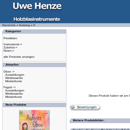
Startseite
»
Katalog
»
0
Kategorien
Preislisten
Instrumente->
Zubehör->
Noten->
alle Produkte anzeigen
Aktuelles
Oboe ->
Ausstellungen
Wettbewerbe
Meisterkurse
Fagott ->
Ausstellungen
Wettbewerbe
Dieses Produkt haben wir am 
Meisterkurse
Neue Produkte
Weitere Produktbilder: