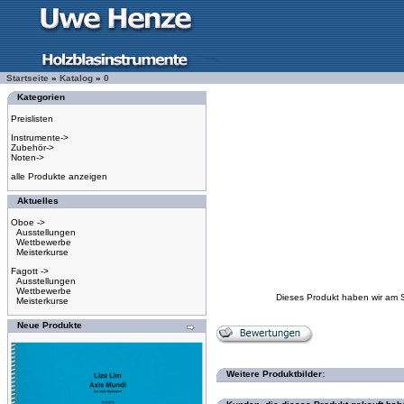
Startseite
»
Katalog
»
0
Kategorien
Preislisten
Instrumente->
Zubehör->
Noten->
alle Produkte anzeigen
Aktuelles
Oboe ->
Ausstellungen
Wettbewerbe
Meisterkurse
Fagott ->
Ausstellungen
Wettbewerbe
Dieses Produkt haben wir am 
Meisterkurse
Neue Produkte
Weitere Produktbilder: