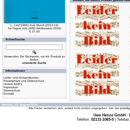
Kunden, die dieses Produkt gekauft hab
L. Lim(*1966): Axis Mundi (2012-13)
für Fagott solo (ARD Wettbewerb 2026)
€ 37,00
Schnellsuche
Verwenden Sie Stichworte, um ein Produkt zu
finden.
erweiterte Suche
Informationen
Liefer- und Versandkosten
Privatsphäre und Datenschutz
Unsere AGB's
Impressum
Datenschutz
Kontakt
Monday, 10. August 2026
Alle Preise verstehen sich, soweit nicht anders angegeben, inkl. der jeweil
Uwe Henze GmbH · K
Telefon:
02131-1065-0
| Telefax