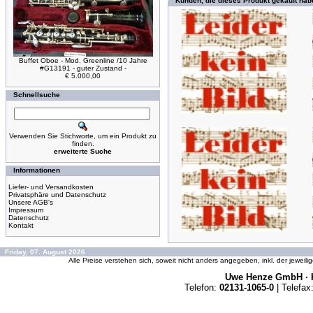
Kunden, die dieses Produkt gekauft hab
Buffet Oboe - Mod. Greenline /10 Jahre
#G13191 - guter Zustand -
€ 5.000,00
Schnellsuche
Verwenden Sie Stichworte, um ein Produkt zu
finden.
erweiterte Suche
Informationen
Liefer- und Versandkosten
Privatsphäre und Datenschutz
Unsere AGB's
Impressum
Datenschutz
Kontakt
Friday, 07. August 2026
Alle Preise verstehen sich, soweit nicht anders angegeben, inkl. der jeweil
Uwe Henze GmbH · K
Telefon:
02131-1065-0
| Telefax