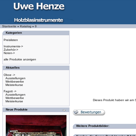
Startseite
»
Katalog
»
0
Kategorien
Preislisten
Instrumente->
Zubehör->
Noten->
alle Produkte anzeigen
Aktuelles
Oboe ->
Ausstellungen
Wettbewerbe
Meisterkurse
Fagott ->
Ausstellungen
Wettbewerbe
Dieses Produkt haben wir am 
Meisterkurse
Neue Produkte
Weitere Produktbilder: