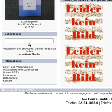
Kunden, die dieses Produkt gekauft hab
K. Aho(*1949):
Solo IX für Oboe solo
€ 15,50
Schnellsuche
Verwenden Sie Stichworte, um ein Produkt zu
finden.
erweiterte Suche
Informationen
Liefer- und Versandkosten
Privatsphäre und Datenschutz
Unsere AGB's
Impressum
Datenschutz
Kontakt
Thursday, 06. August 2026
Alle Preise verstehen sich, soweit nicht anders angegeben, inkl. der jeweil
Uwe Henze GmbH · K
Telefon:
02131-1065-0
| Telefax