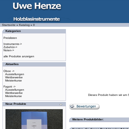
Startseite
»
Katalog
»
0
Kategorien
Preislisten
Instrumente->
Zubehör->
Noten->
alle Produkte anzeigen
Aktuelles
Oboe ->
Ausstellungen
Wettbewerbe
Meisterkurse
Fagott ->
Ausstellungen
Wettbewerbe
Dieses Produkt haben wir am 
Meisterkurse
Neue Produkte
Weitere Produktbilder: