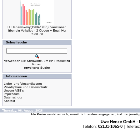
H. Hadamowsky(1906-1986): Variationen
über ein Volkslied - 2 Oboen + Engl. Hor
€ 38,70
Schnellsuche
Verwenden Sie Stichworte, um ein Produkt zu
finden.
erweiterte Suche
Informationen
Liefer- und Versandkosten
Privatsphäre und Datenschutz
Unsere AGB's
Impressum
Datenschutz
Kontakt
Thursday, 06. August 2026
Alle Preise verstehen sich, soweit nicht anders angegeben, inkl. der jeweil
Uwe Henze GmbH · K
Telefon:
02131-1065-0
| Telefax