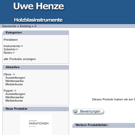
Startseite
»
Katalog
»
0
Kategorien
Preislisten
Instrumente->
Zubehör->
Noten->
alle Produkte anzeigen
Aktuelles
Oboe ->
Ausstellungen
Wettbewerbe
Meisterkurse
Fagott ->
Ausstellungen
Wettbewerbe
Dieses Produkt haben wir am 
Meisterkurse
Neue Produkte
Weitere Produktbilder: