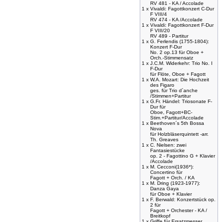
RV 481 - KA / Accolade
1 x
Vivaldi: Fagottkonzert C-Dur
F VIII/4
RV 474 - KA /Accolade
1 x
Vivaldi: Fagottkonzert F-Dur
F VIII/20
RV 489 - Partitur
1 x
G. Ferlendis (1755-1804):
Konzert F-Dur
No. 2 op.13 für Oboe +
Orch.-Stimmensatz
1 x
J.C.M. Widerkehr: Trio No. I
F-Dur
für Flöte, Oboe + Fagott
1 x
W.A. Mozart: Die Hochzeit
des Figaro
ges. für Trio d´anche
/Stimmen+Partitur
1 x
G.Fr. Händel: Triosonate F-
Dur für
Oboe, Fagott+BC-
Stim.+Partitur/Accolade
1 x
Beethoven´s 5th Bossa
Nova
für Holzbläserquintett -arr.
Th. Greaves
1 x
C. Nielsen: zwei
Fantasiestücke
op. 2 - Fagottino G + Klavier
/Accolade
1 x
M. Cecconi(1936*):
Concertino für
Fagott + Orch. / KA
1 x
M. Dring (1923-1977):
Danza Gaya
für Oboe + Klavier
1 x
F. Berwald: Konzertstück op.
2 für
Fagott + Orchester - KA /
Breitkopf
1 x
Griffe für Ersatzmesser