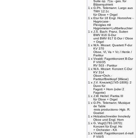
Suite op. 71a - ges. für
Bläserquintett
1 x
G.Ph. Telemann: Largo aus
TWV 12:1c
für Oboe + Orgel
1 x
Etui für 18 Engl. Hornrohre -
Hygrocase-
Plexiglas mit
Hygrometer+Luftbefeuchter
1 x
J.S. Bach: Franz. Suiten
BWV 816 G-Dur
und BWV 817 E-Dur / Oboe
+ Orgel
1 x
W.A. Mozart: Quartett F-dur
KV 370
Oboe, Vl, Va + Vc / Henle /
Partitur
1 x
Vivaldi: Fagottkonzert B-Dur
F VIII/35
RV 503 - Partitur
1 x
W.A. Mozart: Konzert C-Dur
KV 314
Oboe+Orch.-
Partitur/Breitkopf (Wiese)
1 x
J.V. Knezek(1745-1806): 2
Duos für
Fagott + Horn (oder 2
Fagotte)
1 x
J.W. Hertel: Partita III
für Oboe + Orgel
1 x
G.Ph. Telemann: Musique
de Table
-trois productions- Hgb. R.
Goebel
1 x
Holzabschneider Innoledy
Oboe und Engl. Horn
1 x
G. Vogt(1781-1870):
Konzert für Engl. Ho
+ Orchester - KA
1 x
Vivaldi: Fagottkonzert d-moll
F VIII/5