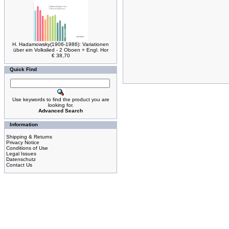
H. Hadamowsky(1906-1986): Variationen
über ein Volkslied - 2 Oboen + Engl. Hor
€ 38,70
Quick Find
Use keywords to find the product you are
looking for.
Advanced Search
Information
Shipping & Returns
Privacy Notice
Conditions of Use
Legal Issues
Datenschutz
Contact Us