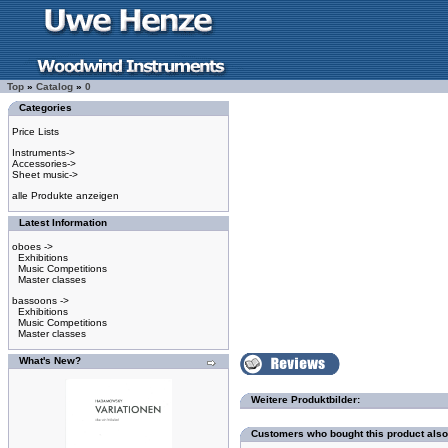
Top
»
Catalog
»
0
Categories
Price Lists
Instruments->
Accessories->
Sheet music->
alle Produkte anzeigen
Latest Information
oboes ->
Exhibitions
Music Competitions
Master classes
bassoons ->
Exhibitions
Music Competitions
Master classes
What's New?
Weitere Produktbilder:
Customers who bought this product als