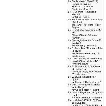
1 x
Ch. Bochsa(1760-1821):
Romance favorite
Francaise - Oboe +
Streichtrio -Part+St
1 x
H. Voxman: Advanced
Method
for Oboe - Vol. 1
1 x
Beethoven: Variationen über
´Reich mir
die Hand´ - für Flöte, Klar.+
Fagott
1 x
H. Gal: Divertimento op. 22
für
Bläser-Oktett / Stimmen +
Partitur
1 x
Chiarugi Hülse für Oboe 47
mm typ 5
(Glotin-type) - Messing
1 x
S. Prokofiev: ´Romeo + Julia
´ ges. für
Holzbläserquintett - arr. J.
Linckelmann
1 x
G.Ph. Telemann: Triosonate
c-moll, Oboe, Viola + BC
(Winschermann)
2 x
R. Schumann: 6 Stücke op.
56 -bearb. für
Oboe(Vl), Fag.(Vc)+Klavier
/Th. Kirchner
1 x
V. Bruns: Konzert Nr. 4
op.83
für Fagott + Orchester - KA
1 x
Duo-Latino: Kleine Duette
für Anfänger
für Oboe (Flöte) + Fagott
2 x
Vivaldi: Fagottkonzert g-moll
F VIII/11
RV 496 - Partitur / Accolade
1 x
H. Molbe(1835-1915): Fete
des Dryades
op.68 - Trio für Horn, Fag. +