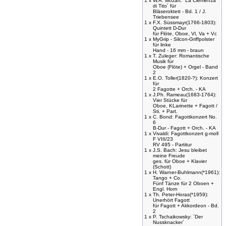
1 x
W.A. Mozart: ´La Clemenza
di Tito´ für
Bläseroktett - Bd. 1 / J.
Triebensee
1 x
F.X. Süssmayr(1766-1803):
Quintett D-Dur
für Flöte, Oboe, Vl, Va + Vc
1 x
MyGrip - Silcon-Griffpolster
für linke
Hand - 16 mm - braun
1 x
T. Zuleger: Romantische
Musik für
Oboe (Flöte) + Orgel - Band
2
1 x
E.O. Toller(1820-?): Konzert
für
2 Fagotte + Orch. - KA
1 x
J.Ph. Rameau(1683-1764):
Vier Stücke für
Oboe, KLarinette + Fagott /
Sti. + Part.
1 x
C. Bond: Fagottkonzert No.
6
B-Dur - Fagott + Orch. - KA
1 x
Vivaldi: Fagottkonzert g-moll
F VIII/23
RV 495 - Partitur
1 x
J.S. Bach: Jesu bleibet
meine Freude
ges. für Oboe + Klavier
(Schott)
1 x
H. Warner-Buhlmann(*1961):
Tango + Co.
Fünf Tänze für 2 Oboen +
Engl. Horn
1 x
Th. Peter-Horas(*1959):
Unerhört Fagott
für Fagott + Akkordeon - Bd.
2
1 x
P. Tschaikowsky: ´Der
Nussknacker´