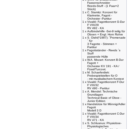
Fassonschneider
Reeds-Stuff - (1 Paar=2
Stück)
1 x
C. Stamitz: Konzert für
Klarinette, Fagott -
Orchester -Partitur
1 x
Vivaldi: Fagottkonzert G-Dur
F VIII/29
RV 492 - KA
1 x
Aufbindehilfe -Set-9 teilig für
Oboen + Engl. Horn Rohre
1 x
S. Oishi(*1987): ´Promenade
´ für
3 Fagotte - Stimmen +
Partitur
1 x
Fagottständer - Reeds ´s
Stuff
passende Hülle
1 x
W.A. Mozart: Konzert B-Dur
Fagott +
Orchester KV 191 - KA /
Füssl/Turcovic
1 x
M. Schaeferdiek:
Probespielstellen für O
- mit musikalischem Kontext
1 x
Vivaldi: Fagottkonzert F-Dur
F VIII/32
RV 490 - Partitur
1 x
A. Mendel: Technische
Grundlagen
Technical Basic of Oboe -
Junior Edition
1 x
Handstütze für Mönnig/Adler
Fagott
Modell 3 D
1 x
Vivaldi: Fagottkonzert C-Dur
F VIII/34
RV 471 - KA
1 x
S. Schlusnus: Physioboe-
Physiologisches