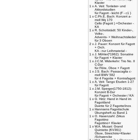
Klavier
1 x
A. Veit: Tonleiter- und
Akkordstudien
für Fagott - leicht (F - c1 )
1 x
C.Ph.E. Bach: Konzert a-
moll Wq 170
Cello (Fagott ) +Orchester -
KA
1 x
R. Schottstädt: 50 Kinder-,
Volks-,
Advents- + Weihnachtslieder
für 3 Oboen
2 x
J. Pauer: Konzert für Fagott
+ Orch.
KA - nur Leihmaterial -
1 x
J. Möhler(*1962): Sonatine
für Fagott + Klavier
1 x
J.C.M. Widerkehr: Trio No. II
C-Dur
für Flöte, Oboe + Fagott
1 x
J.S. Bach: Passacaglia c-
moll BWV 582
für 4 Fagotte + Kontrafagott
1 x
A. Veit: Tango Etuden 1-27
für Fagott
1 x
J.M. Sperger(1750-1812):
Konzert B-Dur
für Fagott + Orchester / KA
1 x
G. Hirtz: Hand in Hand im
Fagottland
Duette für 2 Fagotte/inos
1 x
Hannsens Fagottschule
Übungsheft zu Band 1
1 x
O. Hasenzahl: Zirkus
Fagottino
Fagottino+ Klavier
1 x
W.A. Mozart: Grand
Quintetto (KV361)
Oboe, Streichtrio+Klavier
/Schwencke