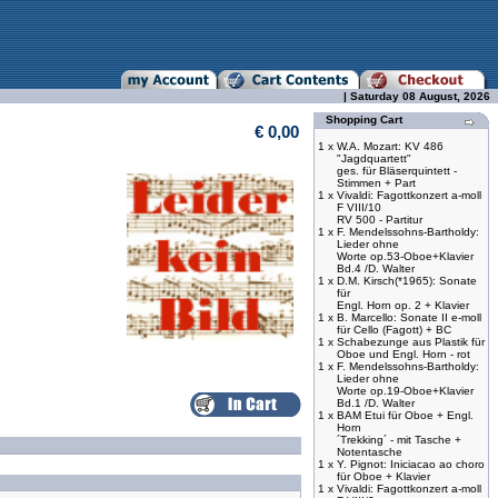
| Saturday 08 August, 2026
Shopping Cart
€ 0,00
1 x
W.A. Mozart: KV 486
"Jagdquartett"
ges. für Bläserquintett -
Stimmen + Part
1 x
Vivaldi: Fagottkonzert a-moll
F VIII/10
RV 500 - Partitur
1 x
F. Mendelssohns-Bartholdy:
Lieder ohne
Worte op.53-Oboe+Klavier
Bd.4 /D. Walter
1 x
D.M. Kirsch(*1965): Sonate
für
Engl. Horn op. 2 + Klavier
1 x
B. Marcello: Sonate II e-moll
für Cello (Fagott) + BC
1 x
Schabezunge aus Plastik für
Oboe und Engl. Horn - rot
1 x
F. Mendelssohns-Bartholdy:
Lieder ohne
Worte op.19-Oboe+Klavier
Bd.1 /D. Walter
1 x
BAM Etui für Oboe + Engl.
Horn
´Trekking´ - mit Tasche +
Notentasche
1 x
Y. Pignot: Iniciacao ao choro
für Oboe + Klavier
1 x
Vivaldi: Fagottkonzert a-moll