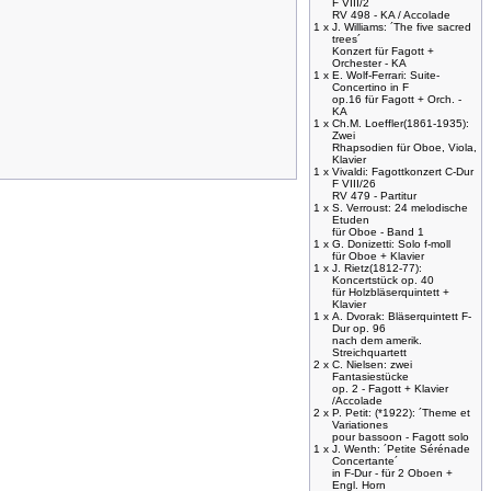
F VIII/2
RV 498 - KA / Accolade
1 x
J. Williams: ´The five sacred
trees´
Konzert für Fagott +
Orchester - KA
1 x
E. Wolf-Ferrari: Suite-
Concertino in F
op.16 für Fagott + Orch. -
KA
1 x
Ch.M. Loeffler(1861-1935):
Zwei
Rhapsodien für Oboe, Viola,
Klavier
1 x
Vivaldi: Fagottkonzert C-Dur
F VIII/26
RV 479 - Partitur
1 x
S. Verroust: 24 melodische
Etuden
für Oboe - Band 1
1 x
G. Donizetti: Solo f-moll
für Oboe + Klavier
1 x
J. Rietz(1812-77):
Koncertstück op. 40
für Holzbläserquintett +
Klavier
1 x
A. Dvorak: Bläserquintett F-
Dur op. 96
nach dem amerik.
Streichquartett
2 x
C. Nielsen: zwei
Fantasiestücke
op. 2 - Fagott + Klavier
/Accolade
2 x
P. Petit: (*1922): ´Theme et
Variationes
pour bassoon - Fagott solo
1 x
J. Wenth: ´Petite Sérénade
Concertante´
in F-Dur - für 2 Oboen +
Engl. Horn