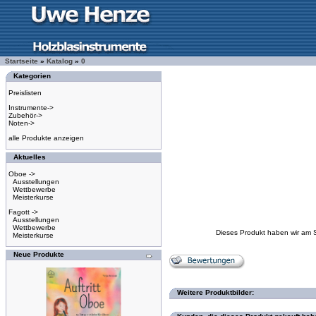
Startseite
»
Katalog
»
0
Kategorien
Preislisten
Instrumente->
Zubehör->
Noten->
alle Produkte anzeigen
Aktuelles
Oboe ->
Ausstellungen
Wettbewerbe
Meisterkurse
Fagott ->
Ausstellungen
Wettbewerbe
Dieses Produkt haben wir am 
Meisterkurse
Neue Produkte
Weitere Produktbilder: