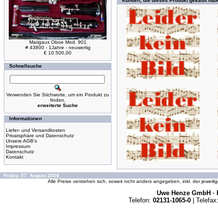
Kunden, die dieses Produkt gekauft hab
Marigaux Oboe Mod. 901
# 43800 - 1Jahre - neuwertig
€ 10.500,00
Schnellsuche
Verwenden Sie Stichworte, um ein Produkt zu
finden.
erweiterte Suche
Informationen
Liefer- und Versandkosten
Privatsphäre und Datenschutz
Unsere AGB's
Impressum
Datenschutz
Kontakt
Friday, 07. August 2026
Alle Preise verstehen sich, soweit nicht anders angegeben, inkl. der jeweil
Uwe Henze GmbH · K
Telefon:
02131-1065-0
| Telefax