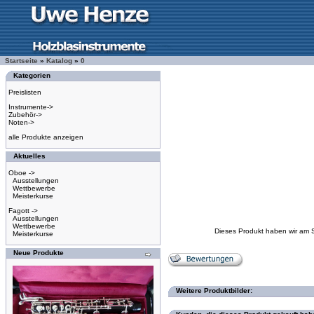
Startseite
»
Katalog
»
0
Kategorien
Preislisten
Instrumente->
Zubehör->
Noten->
alle Produkte anzeigen
Aktuelles
Oboe ->
Ausstellungen
Wettbewerbe
Meisterkurse
Fagott ->
Ausstellungen
Wettbewerbe
Dieses Produkt haben wir am 
Meisterkurse
Neue Produkte
Weitere Produktbilder: