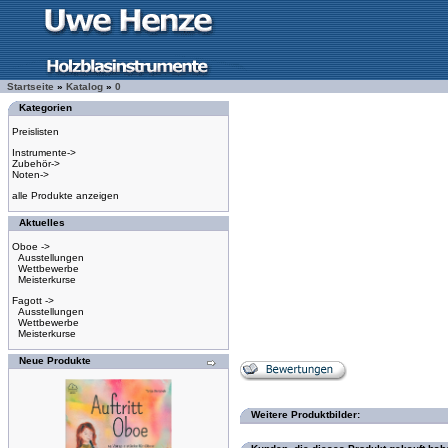
Startseite
»
Katalog
»
0
Kategorien
Preislisten
Instrumente->
Zubehör->
Noten->
alle Produkte anzeigen
Aktuelles
Oboe ->
Ausstellungen
Wettbewerbe
Meisterkurse
Fagott ->
Ausstellungen
Wettbewerbe
Meisterkurse
Neue Produkte
Weitere Produktbilder: