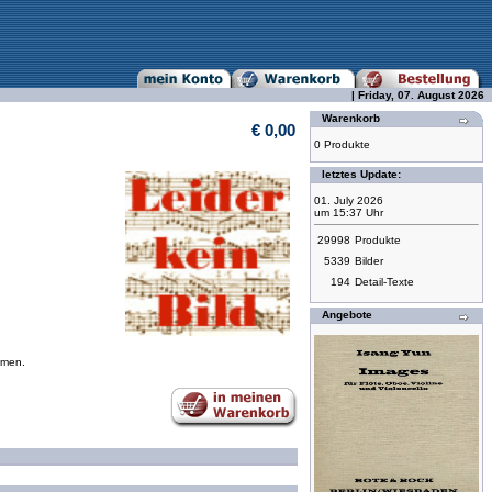
| Friday, 07. August 2026
Warenkorb
€ 0,00
0 Produkte
letztes Update:
01. July 2026
um 15:37 Uhr
29998
Produkte
5339
Bilder
194
Detail-Texte
Angebote
mmen.