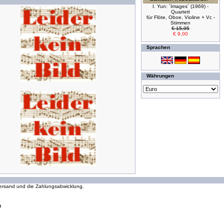
I. Yun: ´Images´ (1969) -
Quartett
für Flöte, Oboe, Violine + Vc -
Stimmen
€ 15,95
€ 9,00
Sprachen
Währungen
294112077 Zugriffe seit Wednesday, 16. October 2002
 Versand und die Zahlungsabwicklung.
e