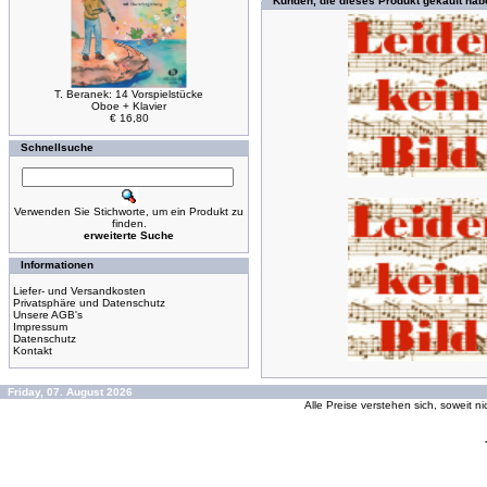
Kunden, die dieses Produkt gekauft hab
T. Beranek: 14 Vorspielstücke
Oboe + Klavier
€ 16,80
Schnellsuche
Verwenden Sie Stichworte, um ein Produkt zu
finden.
erweiterte Suche
Informationen
Liefer- und Versandkosten
Privatsphäre und Datenschutz
Unsere AGB's
Impressum
Datenschutz
Kontakt
Friday, 07. August 2026
Alle Preise verstehen sich, soweit n